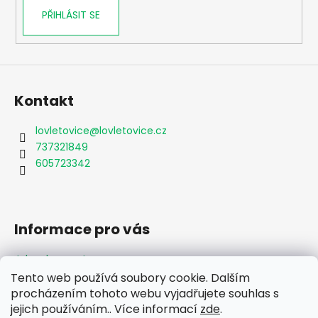
PŘIHLÁSIT SE
Kontakt
lovletovice
@
lovletovice.cz
737321849
605723342
Informace pro vás
Jak nakupovat
Obchodní podmínky
Tento web používá soubory cookie. Dalším
Podmínky ochrany osobních údajů
procházením tohoto webu vyjadřujete souhlas s
Formulář odstoupení od smlouvy
jejich používáním.. Více informací
zde
.