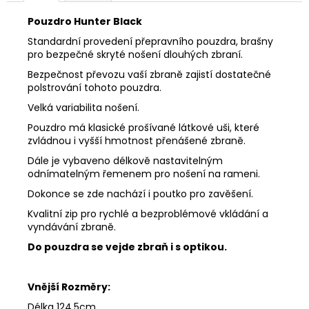
č
u
Pouzdro Hunter Black
j
Standardní provedení přepravního pouzdra, brašny
e
pro bezpečné skryté nošení dlouhých zbraní.
m
Bezpečnost převozu vaší zbraně zajistí dostatečné
e
polstrování tohoto pouzdra.
Velká variabilita nošení.
PUŠKOHLED
Pouzdro má klasické prošívané látkové uši, které
FOMEI
zvládnou i vyšší hmotnost přenášené zbraně.
FOREMAN
3-
Dále je vybaveno délkově nastavitelným
12X50
odnímatelným řemenem pro nošení na rameni.
HTC
PRO
Dokonce se zde nachází i poutko pro zavěšení.
G4
Kvalitní zip pro rychlé a bezproblémové vkládání a
8
vyndávání zbraně.
090
Kč
Do pouzdra se vejde zbraň i s optikou.
Vnější Rozměry:
Délka 124,5cm