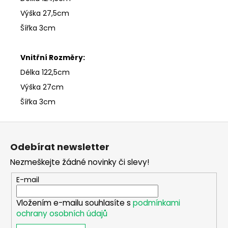
Výška 27,5cm
Šířka 3cm
Vnitřní Rozměry:
Délka 122,5cm
Výška 27cm
Šířka 3cm
Z
á
Odebírat newsletter
p
Nezmeškejte žádné novinky či slevy!
a
t
E-mail
í
Vložením e-mailu souhlasíte s
podmínkami
ochrany osobních údajů