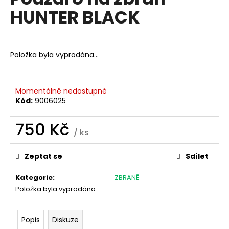
je
a
HUNTER BLACK
0,0
z
j
5
í
hvězdiček.
t
Položka byla vyprodána…
?
Momentálně nedostupné
Kód:
9006025
HLEDAT
750 Kč
/ ks
Měrná
cena:
Zeptat se
Sdílet
D
o
Kategorie
:
ZBRANĚ
p
Položka byla vyprodána…
o
r
u
Popis
Diskuze