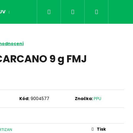
Hledat
Přihlášení
Nákupní
UV
OPTIKA
NOČNÍ VIDĚNÍ
DÁRKY PR
košík
 hodnocení
 CARCANO 9 g FMJ
Kód:
9004577
Značka:
PPU
Následující
Tisk
RTIZAN