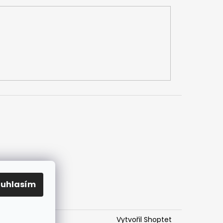
h údajů
mlouvy
ouhlasím
Vytvořil Shoptet