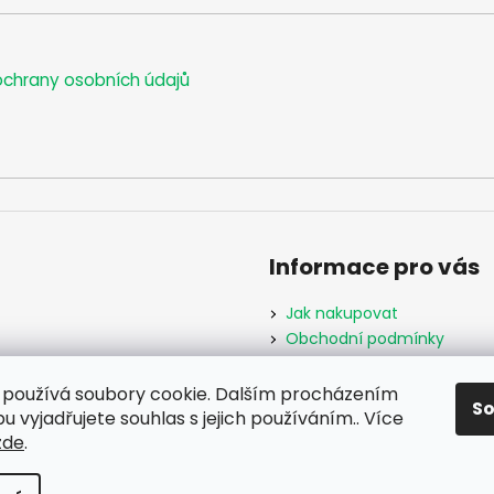
chrany osobních údajů
Informace pro vás
Jak nakupovat
Obchodní podmínky
Podmínky ochrany osobníc
Formulář odstoupení od s
používá soubory cookie. Dalším procházením
S
Moje objednávka
 vyjadřujete souhlas s jejich používáním.. Více
zde
.
hrazena.