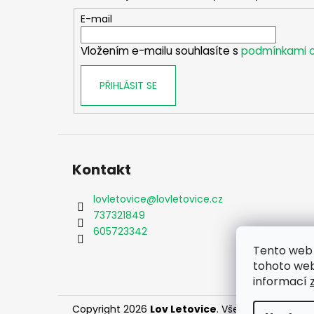
a
t
E-mail
í
Vložením e-mailu souhlasíte s
podmínkami o
PŘIHLÁSIT SE
Kontakt
lovletovice
@
lovletovice.cz
737321849
605723342
Tento web 
tohoto webu
informací
Copyright 2026
Lov Letovice
. Všechna práva vy