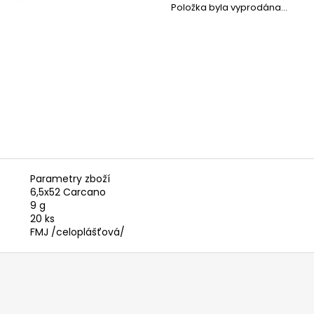
LOVECKÁ BUNDA UNIVERS LINZ U-TEX
SVETR SLABÝ DO
Položka byla vyprodána…
DÁMSKÁ
890 Kč
3 899 Kč
Parametry zboží
6,5x52 Carcano
9 g
20 ks
FMJ /celoplášťová/