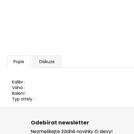
SAKO S20 HUNTER CAL. 308W, HLAVEŇ
20", TST, MT/ZÁVIT NA ÚSTÍ 5/8-24/
45 990 Kč
Popis
Diskuze
Kalibr :
Váha :
Balení :
Typ střely :
Z
á
Odebírat newsletter
p
Nezmeškejte žádné novinky či slevy!