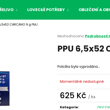
ŘELIVO
LOVECkÉ POTŘEBY
OBLEČENÍ A OB
6,5x52 CARCANO 9 g FMJ
Co potřebujete najít?
Průměrné
Neohodnoceno
Podrobnosti
hodnocení
PPU 6,5x52
produktu
HLEDAT
je
0,0
z
5
Doporučujeme
Položka byla vyprodána…
hvězdiček.
Momentálně nedostupné
625 Kč
/ ks
Měrná
cena:
Kategorie
:
PRVI PA