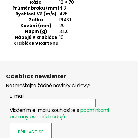
č
Ráže
12 × 70
u
Průměr broku (mm)
4,3
j
Rychlost V2 (m/s)
425
Zátka
PLAST
e
Kování (mm)
20
m
Náplň (g)
34,0
e
Nábojů v krabičce
10
Krabiček v kartonu
DALEKOHLED
FOMEI
Z
ZCF
LEADER
á
RZ
Odebírat newsletter
8-
p
20X50
Nezmeškejte žádné novinky či slevy!
a
ZOOM
t
E-mail
5
490
í
Kč
Vložením e-mailu souhlasíte s
podmínkami
ochrany osobních údajů
PŘIHLÁSIT SE