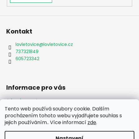
Kontakt
lovletovice
@
lovletovice.cz
737321849
605723342
Informace pro vás
Jak nakupovat
Obchodní podmínky
Tento web používá soubory cookie. Dalším
Podmínky ochrany osobních údajů
procházením tohoto webu vyjadřujete souhlas s
Formulář odstoupení od smlouvy
jejich používáním.. Více informací
zde
.
Moje objednávka
Nastavení