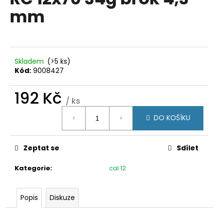
je
a
mm
0,0
z
j
5
í
hvězdiček.
t
?
Skladem
(>5 ks)
Kód:
9008427
192 Kč
/ ks
Měrná
HLEDAT
DO KOŠÍKU
cena:
Zeptat se
Sdílet
D
o
Kategorie
:
cal.12
p
o
r
Popis
Diskuze
u