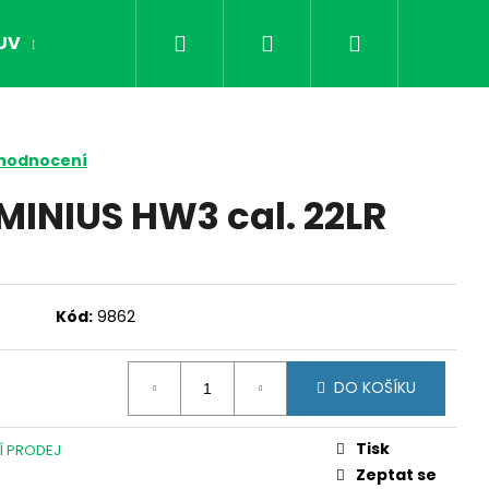
Hledat
Přihlášení
Nákupní
UV
OPTIKA
NOČNÍ VIDĚNÍ
DÁRKY PR
košík
 hodnocení
MINIUS HW3 cal. 22LR
Kód:
9862
DO KOŠÍKU
Následující
Tisk
Í PRODEJ
Zeptat se