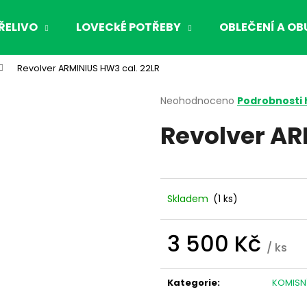
ŘELIVO
LOVECkÉ POTŘEBY
OBLEČENÍ A OB
Revolver ARMINIUS HW3 cal. 22LR
Co potřebujete najít?
Průměrné
Neohodnoceno
Podrobnosti
hodnocení
Revolver AR
produktu
HLEDAT
je
0,0
z
5
Doporučujeme
hvězdiček.
Skladem
(1 ks)
3 500 Kč
/ ks
Měrná
cena:
Kategorie
:
KOMISN