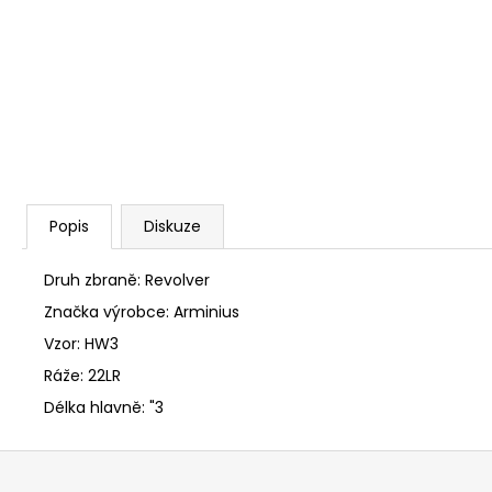
SAKO S20 HUNTER CAL. 308W, HLAVEŇ
20", TST, MT/ZÁVIT NA ÚSTÍ 5/8-24/
45 990 Kč
Popis
Diskuze
Druh zbraně: Revolver
Značka výrobce: Arminius
Vzor: HW3
Ráže: 22LR
Délka hlavně: "3
Z