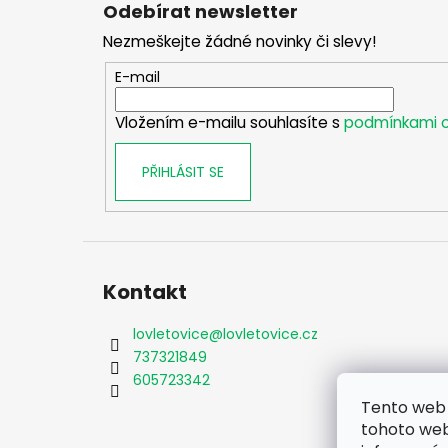
á
Odebírat newsletter
p
Nezmeškejte žádné novinky či slevy!
a
t
E-mail
í
Vložením e-mailu souhlasíte s
podmínkami o
PŘIHLÁSIT SE
Kontakt
lovletovice
@
lovletovice.cz
737321849
605723342
Tento web 
tohoto webu