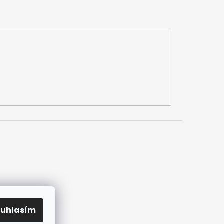
h údajů
mlouvy
ouhlasím