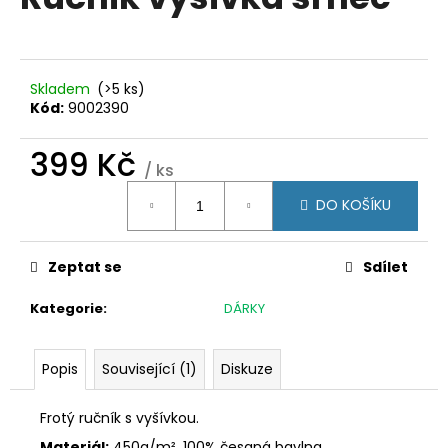
je
a
0,0
z
j
5
í
hvězdiček.
Skladem
(>5 ks)
t
Kód:
9002390
?
399 Kč
/ ks
Měrná
DO KOŠÍKU
cena:
HLEDAT
Zeptat se
Sdílet
Kategorie
:
DÁRKY
D
o
p
Popis
Související (1)
Diskuze
o
r
Frotý ručník s vyšívkou.
u
Materiál:
450g/m², 100% česaná bavlna