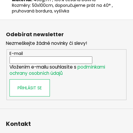
č
Rozměry: 50x100cm, doporučujeme prát na 40° ,
u
pruhovaná bordura, vyšívka
j
e
Z
m
á
e
Odebírat newsletter
p
Nezmeškejte žádné novinky či slevy!
a
DALEKOHLED
t
E-mail
FOMEI
í
ZCF
LEADER
Vložením e-mailu souhlasíte s
podmínkami
RZ
ochrany osobních údajů
8-
20X50
ZOOM
PŘIHLÁSIT SE
5
490
Kč
Kontakt