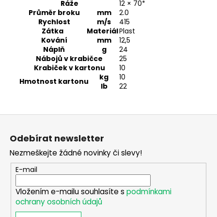
č
Ráže
12 × 70*
u
Průměr broku
mm
2.0
j
Rychlost
m/s
415
Zátka
Materiál
Plast
e
Kování
mm
12
,5
m
Náplň
g
24
e
Nábojů v krabičce
25
Krabiček v kartonu
10
kg
10
Hmotnost kartonu
TERMOVIZNÍ
lb
22
ZAMĚŘOVAČ
NOCPIX
BOLT
P25R
Z
29
á
900
Odebírat newsletter
p
Kč
Nezmeškejte žádné novinky či slevy!
a
t
E-mail
í
Vložením e-mailu souhlasíte s
podmínkami
ochrany osobních údajů