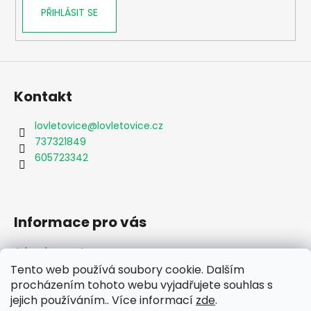
PŘIHLÁSIT SE
Kontakt
lovletovice
@
lovletovice.cz
737321849
605723342
Informace pro vás
Jak nakupovat
Obchodní podmínky
Tento web používá soubory cookie. Dalším
Podmínky ochrany osobních údajů
procházením tohoto webu vyjadřujete souhlas s
Formulář odstoupení od smlouvy
jejich používáním.. Více informací
zde
.