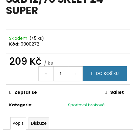
je
a
SUPER
0,0
z
j
5
í
hvězdiček.
t
?
Skladem
(>5 ks)
Kód:
9000272
209 Kč
/ ks
Měrná
HLEDAT
DO KOŠÍKU
cena:
Zeptat se
Sdílet
D
o
Kategorie
:
Sportovní brokové
p
o
r
Popis
Diskuze
u