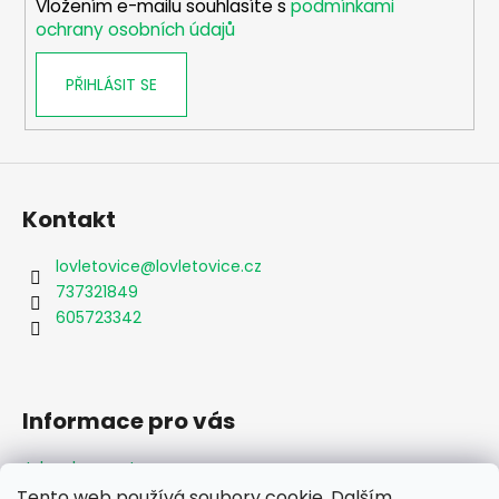
Vložením e-mailu souhlasíte s
podmínkami
ochrany osobních údajů
PŘIHLÁSIT SE
Kontakt
lovletovice
@
lovletovice.cz
737321849
605723342
Informace pro vás
Jak nakupovat
Obchodní podmínky
Tento web používá soubory cookie. Dalším