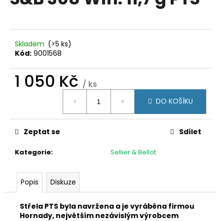
je
a
0,0
z
j
5
í
hvězdiček.
Skladem
(>5 ks)
t
Kód:
9001568
?
1 050 Kč
/ ks
Měrná
DO KOŠÍKU
cena:
HLEDAT
Zeptat se
Sdílet
Kategorie
:
Sellier & Bellot
D
o
p
Popis
Diskuze
o
r
Střela PTS byla navržena a je vyráběna firmou
u
Hornady, největším nezávislým výrobcem