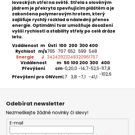
č
loveckých střel na světě. Střela s olověným
u
jádrem je překryta zpevňujícím pláštěm a je
j
zakončena polymerovým hrotem, který
zajišťuje rychlý rozklad a následný přenos
e
energie. Optimální tvar umožňuje dosažení
m
vyšší rychlosti a stability střely po celé dráze
e
letu.
Vzdálenost
m
Ústí
100
200
300
400
Rychlost
m/s
765
707
652
599
548
SAKO
S20
Energie
J
3424
2923
2483
2096
1757
HUNTER
Vzdálenost
m
50
100
200
300
400
CAL.
Převýšení
cm
-0
,2
0,0
-14
,7
-52
,5
-117
,8
308W,
-102
,6
Převýšení pro ONV
cm
1
,7
3
,8
-7
,1
-41
,1
HLAVEŇ
20",
TST,
Z
MT/ZÁVIT
NA
á
ÚSTÍ
Odebírat newsletter
p
5/8-
Nezmeškejte žádné novinky či slevy!
24/
a
45
t
E-mail
990
í
Kč