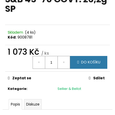
je
a
SP
0,0
z
j
5
í
hvězdiček.
t
?
Skladem
(4 ks)
Kód:
9008781
1 073 Kč
/ ks
Měrná
HLEDAT
DO KOŠÍKU
cena:
Zeptat se
Sdílet
D
o
Kategorie
:
Sellier & Bellot
p
o
r
Popis
Diskuze
u