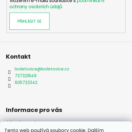
Vložením e-mailu souhlasíte s
podmínkami
ochrany osobních údajů
PŘIHLÁSIT SE
Kontakt
lovletovice
@
lovletovice.cz
737321849
605723342
Informace pro vás
Jak nakupovat
Obchodní podmínky
Tento web používá soubory cookie. Dalším