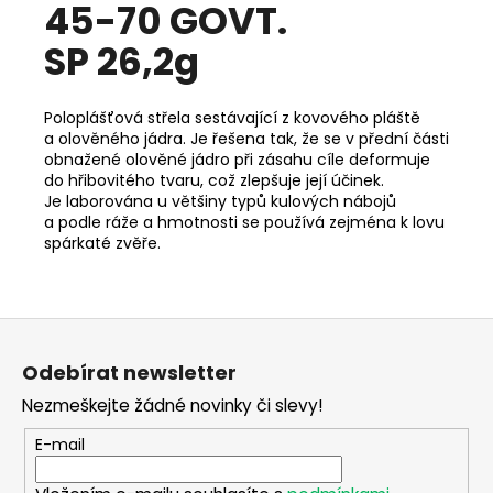
č
45-70 GOVT.
u
SP 26,2g
j
e
m
Poloplášťová střela sestávající z kovového pláště
e
a olověného jádra. Je řešena tak, že se v přední části
obnažené olověné jádro při zásahu cíle deformuje
do hřibovitého tvaru, což zlepšuje její účinek.
RWS
Je laborována u většiny typů kulových nábojů
6MM
a podle ráže a hmotnosti se používá zejména k lovu
FLOBERT
spárkaté zvěře.
ŠPIČKA
-
150KS
1
Z
180
Kč
á
Odebírat newsletter
p
Nezmeškejte žádné novinky či slevy!
a
t
E-mail
í