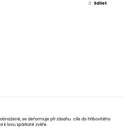
L. 45 AUTO, 3,3"
Sdílet
ti obnažené, se deformuje při zásahu cíle do hřibovitého
a k lovu spárkaté zvěře.