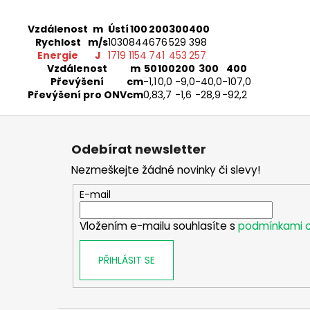
Vzdálenost
m
Ústí
100
200
300
400
Rychlost
m/s
1030
844
676
529
398
Energie
J
1719
1154
741
453
257
Vzdálenost
m
50
100
200
300
400
Převýšení
cm
-1
,1
0,0
-9
,0
-40
,0
-107
,0
Převýšení pro ONV
cm
0
,8
3
,7
-1
,6
-28
,9
-92
,2
Z
á
Odebírat newsletter
p
Nezmeškejte žádné novinky či slevy!
a
t
E-mail
í
Vložením e-mailu souhlasíte s
podmínkami o
PŘIHLÁSIT SE