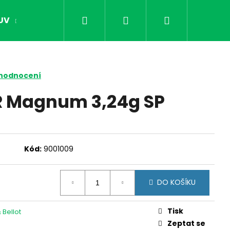
Hledat
Přihlášení
Nákupní
UV
OPTIKA
NOČNÍ VIDĚNÍ
DÁRKY PR
košík
 hodnocení
R Magnum 3,24g SP
Kód:
9001009
DO KOŠÍKU
Následující
Tisk
& Bellot
Zeptat se