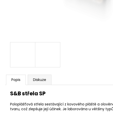
S&B 6MM FLOBERT ME COURT
/KULIČKA/ 1,05 G - 100KS
449 Kč
Popis
Diskuze
S&B střela SP
Poloplášťová střela sestávající z kovového pláště a olověn
tvaru, což zlepšuje její účinek. Je laborována u většiny t