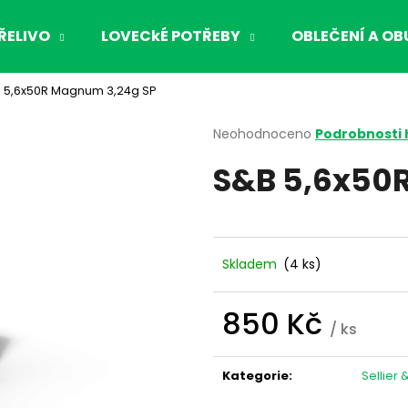
ŘELIVO
LOVECkÉ POTŘEBY
OBLEČENÍ A OB
 5,6x50R Magnum 3,24g SP
Co potřebujete najít?
Průměrné
Neohodnoceno
Podrobnosti
hodnocení
S&B 5,6x50
produktu
HLEDAT
je
0,0
z
5
Doporučujeme
hvězdiček.
Skladem
(4 ks)
850 Kč
/ ks
Měrná
cena:
Kategorie
:
Sellier 