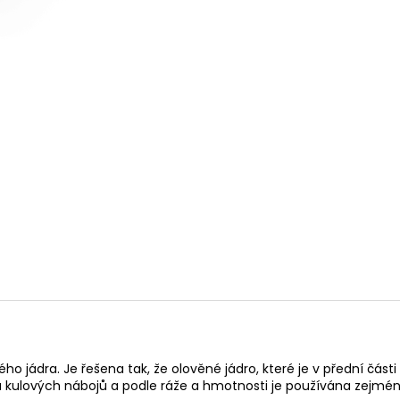
RWS 6MM FLOBERT ŠPIČKA - 150KS
PISTOLE HS S5 CA
ČERNÁ
1 180 Kč
13 500 Kč
ého jádra. Je řešena tak, že olověné jádro, které je v přední čás
ypů kulových nábojů a podle ráže a hmotnosti je používána zejmén