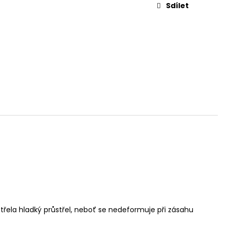
L. 45 AUTO, 3,3"
Sdílet
třela hladký průstřel, neboť se nedeformuje při zásahu