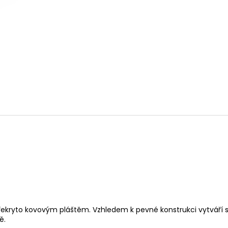
FLEECOVÁ LOVECKÁ BUNDA SPIKE
PISTOLE HS S5 CA
ČERNÁ
1 250 Kč
13 500 Kč
 překryto kovovým pláštěm. Vzhledem k pevné konstrukci vytváří s
ě.