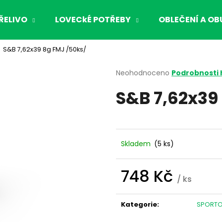
ŘELIVO
LOVECkÉ POTŘEBY
OBLEČENÍ A OB
S&B 7,62x39 8g FMJ /50ks/
Co potřebujete najít?
Průměrné
Neohodnoceno
Podrobnosti
hodnocení
S&B 7,62x39
produktu
HLEDAT
je
0,0
z
5
Doporučujeme
hvězdiček.
Skladem
(5 ks)
748 Kč
/ ks
Měrná
cena:
Kategorie
:
SPORTO