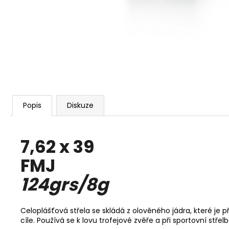
KOŠILE PINEWOOD PRESTWICK LADIES
1 925 Kč
Popis
Diskuze
7,62 x 39
FMJ
124grs/8g
Celoplášťová střela se skládá z olověného jádra, které je
cíle. Používá se k lovu trofejové zvěře a při sportovní střelb