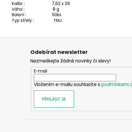
Kalibr : 7,62 x 39
Váha : 8 g
Balení : 50ks
Typ střely : FMJ
Z
á
Odebírat newsletter
p
Nezmeškejte žádné novinky či slevy!
a
t
E-mail
í
Vložením e-mailu souhlasíte s
podmínkami o
PŘIHLÁSIT SE