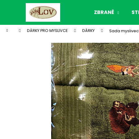
K
Přejít
na
o
ZBRANĚ
ST
obsah
Zpět
Zpět
š
do
do
í
Domů
DÁRKY PRO MYSLIVCE
DÁRKY
Sada myslivec
k
obchodu
obchodu