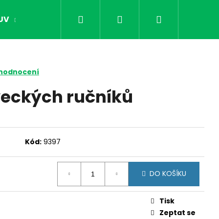
Hledat
Přihlášení
Nákupní
UV
OPTIKA
NOČNÍ VIDĚNÍ
DÁRKY PR
košík
 hodnocení
eckých ručníků
Kód:
9397
DO KOŠÍKU
Následující
Tisk
Zeptat se