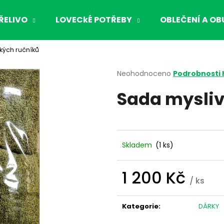
ŘELIVO
LOVECkÉ POTŘEBY
OBLEČENÍ A OB
kých ručníků
Co potřebujete najít?
Průměrné
Neohodnoceno
Podrobnosti
hodnocení
Sada mysliv
produktu
HLEDAT
je
0,0
z
5
Doporučujeme
hvězdiček.
Skladem
(1 ks)
1 200 Kč
/ ks
Měrná
cena:
Kategorie
:
DÁRKY