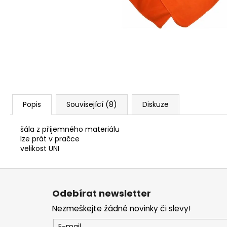
SAKO S20 HUNTER CAL. 308W, HLAVEŇ
20", TST, MT/ZÁVIT NA ÚSTÍ 5/8-24/
45 990 Kč
Popis
Související (8)
Diskuze
šála z příjemného materiálu
lze prát v pračce
velikost UNI
Z
á
Odebírat newsletter
p
Nezmeškejte žádné novinky či slevy!
a
E-mail