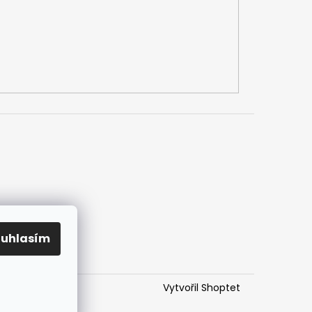
h údajů
mlouvy
ouhlasím
Vytvořil Shoptet