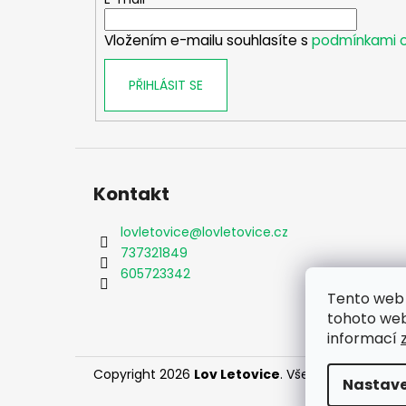
t
í
Vložením e-mailu souhlasíte s
podmínkami o
PŘIHLÁSIT SE
Kontakt
lovletovice
@
lovletovice.cz
737321849
605723342
Tento web 
tohoto webu
informací
Copyright 2026
Lov Letovice
. Všechna práva vy
Nastave