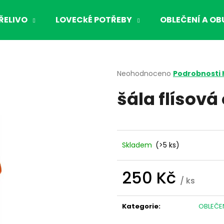
ŘELIVO
LOVECkÉ POTŘEBY
OBLEČENÍ A OB
Co potřebujete najít?
Průměrné
Neohodnoceno
Podrobnosti
hodnocení
šála flísov
produktu
HLEDAT
je
0,0
z
5
Doporučujeme
hvězdiček.
Skladem
(>5 ks)
250 Kč
/ ks
Měrná
cena:
Kategorie
:
OBLEČE