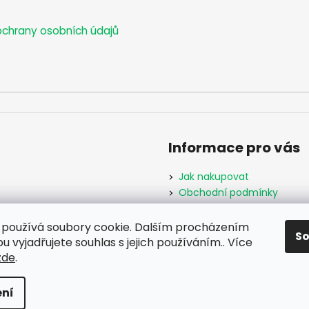
chrany osobních údajů
Informace pro vás
Jak nakupovat
Obchodní podmínky
Podmínky ochrany osobníc
Formulář odstoupení od s
používá soubory cookie. Dalším procházením
S
Moje objednávka
 vyjadřujete souhlas s jejich používáním.. Více
zde
.
hrazena.
ní