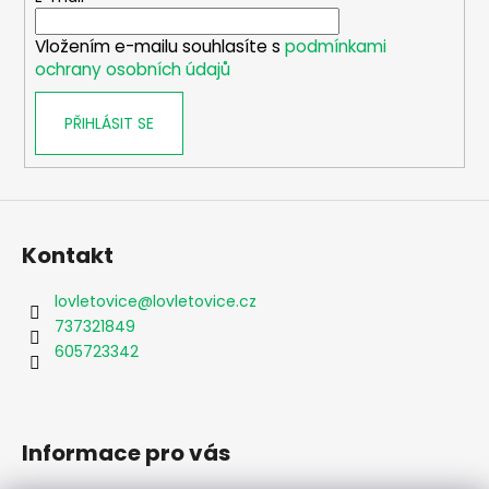
í
Vložením e-mailu souhlasíte s
podmínkami
ochrany osobních údajů
PŘIHLÁSIT SE
Kontakt
lovletovice
@
lovletovice.cz
737321849
605723342
Informace pro vás