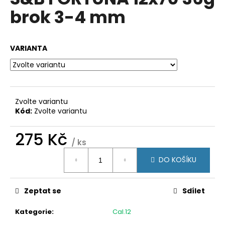
je
a
brok 3-4 mm
0,0
z
j
5
í
hvězdiček.
VARIANTA
t
?
Zvolte variantu
Kód:
Zvolte variantu
HLEDAT
275 Kč
/ ks
Měrná
D
DO KOŠÍKU
cena:
o
p
Zeptat se
Sdílet
o
r
Kategorie
:
Cal.12
u