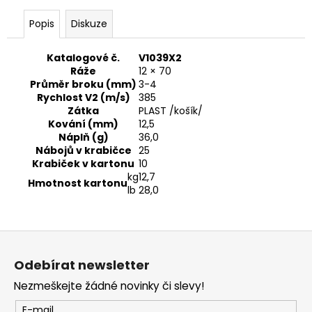
č
u
Popis
Diskuze
j
e
Katalogové č.
V1039X2
m
Ráže
12 × 70
e
Průměr broku (mm)
3-4
Rychlost V2 (m/s)
385
Zátka
PLAST /košík/
DIGITÁLNÍ
Kování (mm)
12,5
ZAMĚŘOVAČ
Náplň (g)
36,0
PULSAR
Nábojů v krabičce
25
DIGEX
Krabiček v kartonu
10
C50
kg
12,7
/IR
Hmotnost kartonu
X940S/
lb
28,0
26
990
Kč
Z
á
Odebírat newsletter
p
Nezmeškejte žádné novinky či slevy!
a
t
E-mail