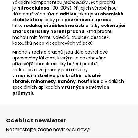
č
Základní komponentou
jednosložkových
prachů
u
je
nitrocelulosa
(90-98%). Při jejich výrobě jsou
j
dále používána různá
aditiva
jakou jsou
chemické
stabilizátory
, látky pro
povrchovou úpravu
,
e
látky
redukující záblesk na ústí
a látky
ovlivňující
m
charakteristiky hoření prachu
. Zrna prachu
e
mohou mít formu válečků, trubiček, destiček,
kotoučků nebo víceděrových válečků.
Mnohé z těchto prachů jsou dále povrchově
CZ
75
upravovány látkami, kterými je dosahováno
B
příznivější charakteristiky hoření prachů.
RETRO
Jednosložkové prachy jsou užívány
CAL.
v
munici
a
střelivu pro krátké i dlouhé
9MM
zbraně
,
minomety
,
kanóny
,
houfnice
a v dalších
LUGER
speciálních aplikacích
v různých odvětvích
27
průmyslu
990
Kč
Z
á
Odebírat newsletter
p
Nezmeškejte žádné novinky či slevy!
a