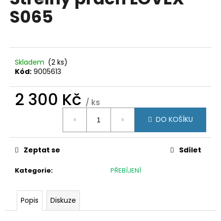
je
a
S065
0,0
z
j
5
í
hvězdiček.
t
?
Skladem
(2 ks)
Kód:
9005613
2 300 Kč
/ ks
Měrná
HLEDAT
DO KOŠÍKU
cena:
Zeptat se
Sdílet
D
o
Kategorie
:
PŘEBÍJENÍ
p
o
r
Popis
Diskuze
u