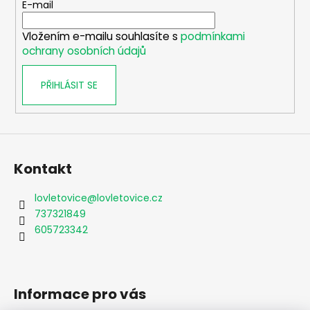
t
E-mail
í
Vložením e-mailu souhlasíte s
podmínkami
ochrany osobních údajů
PŘIHLÁSIT SE
Kontakt
lovletovice
@
lovletovice.cz
737321849
605723342
Informace pro vás