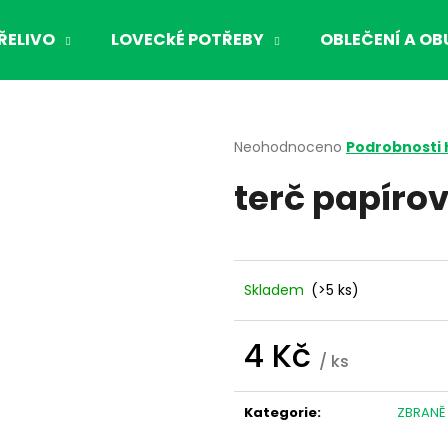
ŘELIVO
LOVECkÉ POTŘEBY
OBLEČENÍ A OB
Co potřebujete najít?
Průměrné
Neohodnoceno
Podrobnosti
hodnocení
terč papíro
produktu
HLEDAT
je
0,0
z
5
Doporučujeme
hvězdiček.
Skladem
(>5 ks)
4 Kč
/ ks
Měrná
cena:
Kategorie
:
ZBRANĚ