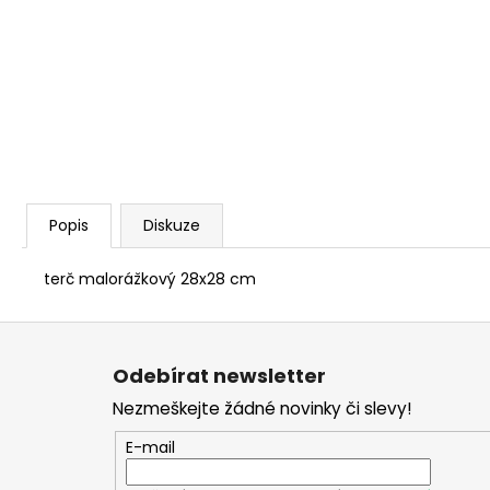
SAKO S20 HUNTER CAL. 308W, HLAVEŇ
20", TST, MT/ZÁVIT NA ÚSTÍ 5/8-24/
45 990 Kč
Popis
Diskuze
terč malorážkový 28x28 cm
Z
á
Odebírat newsletter
p
Nezmeškejte žádné novinky či slevy!
a
t
E-mail
í