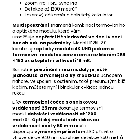
Zoom Pro, HSIS, Sync Pro
Detekce až 1200 metrů*
Laserový dálkoměr a balistický kalkulátor
Multispektrální
znamená kombinaci termovizního
a optického modulu, která vám
umožňuje
nepřetržité sledování ve dne i v noci
bez ohledu na podmínky.
Model HE25L 2.0
kombinuje
optický modul s 4K UHD jádrem
a
termovizní modul se senzorem s rozlišením 256
× 192 px a
teplotní citlivostí 18 mK.
Samotné
přepínání mezi moduly je ještě
jednodušší a rychlejší díky kroužku
s úchopem
nahoře. Ve spojení s ostřením, také přesunutým blíž
k očím, můžete nyní i binokulár ovládat jednou
rukou.
Díky
termovizní čočce
s ohniskovou
vzdáleností 25 mm
dosahuje termovizní
modul
detekční vzdálenosti
až 1200
metrů*.
Optický modul s ohniskovou
vzdáleností čočky 60 mm
navíc
disponuje
výměnným přísvitem.
LED přísvit o
vlnové délce 940 nm dosahuje detekce 250 metrů