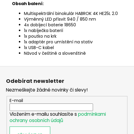
Obsah balení:
Multispektrální binokulár HABROK 4K HE25L 2.0
Výměnný LED přísvit 940 / 850 nm
4x dobíjecí baterie 18650
1x nabíječka baterií
1x poutko na krk
1x adaptér pro umístění na stativ
1x USB-C kabel
Návod v češtině a slovenštině
Z
á
Odebírat newsletter
p
Nezmeškejte žádné novinky či slevy!
a
t
E-mail
í
Vložením e-mailu souhlasíte s
podmínkami
ochrany osobních údajů