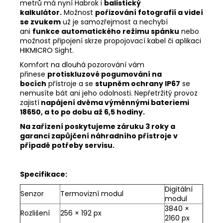
metrů má nyní Habrok i
balistický
kalkulátor.
Možnost
pořizování fotografií a videí
se zvukem
už je samozřejmost a nechybí
ani
funkce automatického režimu spánku
nebo
možnost připojení skrze propojovací kabel či aplikaci
HIKMICRO Sight.
Komfort na dlouhá pozorování vám
přinese
protiskluzové pogumování na
bocích
přístroje a se
stupněm ochrany IP67
se
nemusíte bát ani jeho odolnosti. Nepřetržitý provoz
zajistí
napájení dvěma výměnnými bateriemi
18650, a to po dobu až 6,5 hodiny
.
Na zařízení poskytujeme záruku 3 roky a
garanci zapůjčení náhradního přístroje v
případě potřeby servisu.
Specifikace:
Digitální
Senzor
Termovizní modul
modul
3840 ×
Rozlišení
256 × 192 px
2160 px