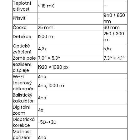
Teplotní
< 18 mK
-
citlivost
940 / 850
Přísvit
-
nm
Čočka
25 mm
60 mm
250 / 300
Detekce
1200 m
m
Optické
4,3x
5,5x
zvětšení
Zorné pole
7,0° × 5,3°
7,3° × 4,1°
Rozlišení
1920 × 1080 px
displeje
Wi-Fi
Ano
Laserový
Ano, 1000 m
dálkoměr
Balistický
Ano
kalkulátor
Digitální
4x
zoom
Dioptrická
-5D~+3D
korekce
Možnost
pořízení
Ano