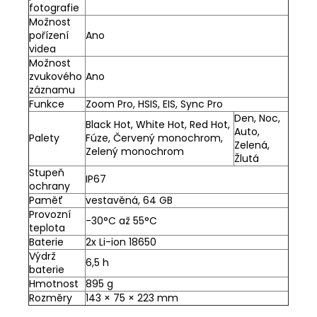
fotografie
Možnost
pořízení
Ano
videa
Možnost
zvukového
Ano
záznamu
Funkce
Zoom Pro, HSIS, EIS, Sync Pro
Den, Noc,
Black Hot, White Hot, Red Hot,
Auto,
Palety
Fúze, Červený monochrom,
Zelená,
Zelený monochrom
Žlutá
Stupeň
IP67
ochrany
Paměť
vestavěná, 64 GB
Provozní
-30°C až 55°C
teplota
Baterie
2x Li-ion 18650
Výdrž
6,5 h
baterie
Hmotnost
895 g
Rozměry
143 × 75 × 223 mm