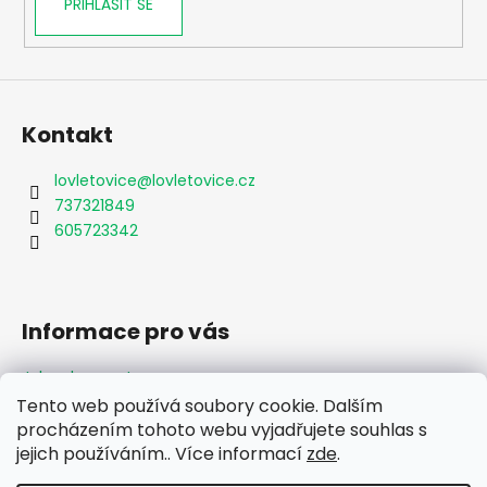
PŘIHLÁSIT SE
Kontakt
lovletovice
@
lovletovice.cz
737321849
605723342
Informace pro vás
Jak nakupovat
Obchodní podmínky
Tento web používá soubory cookie. Dalším
Podmínky ochrany osobních údajů
procházením tohoto webu vyjadřujete souhlas s
jejich používáním.. Více informací
zde
.
Formulář odstoupení od smlouvy
Moje objednávka