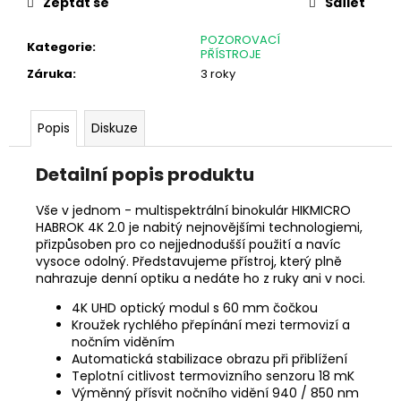
č
Zeptat se
Sdílet
u
j
POZOROVACÍ
Kategorie
:
PŘÍSTROJE
e
Záruka
:
3 roky
m
e
Popis
Diskuze
DALEKOHLED
FOMEI
Detailní popis produktu
9X63
LEADER
Vše v jednom - multispektrální binokulár HIKMICRO
RSV,
HABROK 4K 2.0 je nabitý nejnovějšími technologiemi,
SMC
přizpůsoben pro co nejjednodušší použití a navíc
4
vysoce odolný. Představujeme přístroj, který plně
990
nahrazuje denní optiku a nedáte ho z ruky ani v noci.
Kč
4K UHD optický modul s 60 mm čočkou
Kroužek rychlého přepínání mezi termovizí a
nočním viděním
Automatická stabilizace obrazu při přiblížení
Teplotní citlivost termovizního senzoru 18 mK
Výměnný přísvit nočního vidění 940 / 850 nm