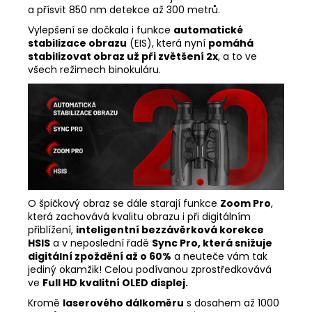
a přísvit 850 nm detekce až 300 metrů.
Vylepšení se dočkala i funkce
automatické
stabilizace obrazu
(EIS), která nyní
pomáhá
stabilizovat obraz už při zvětšení 2x
, a to ve
všech režimech binokuláru.
O špičkový obraz se dále starají funkce
Zoom Pro
,
která zachovává kvalitu obrazu i při digitálním
přiblížení,
inteligentní bezzávěrková korekce
HSIS
a v neposlední řadě
Sync Pro, která snižuje
digitální zpoždění až o 60%
a neuteče vám tak
jediný okamžik! Celou podívanou zprostředkovává
ve
Full HD kvalitní OLED displej.
Kromě
laserového dálkoměru
s dosahem až 1000