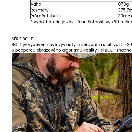
Váha
870g
Rozměry
375.7
Průměr tubusu
30mm
* Výdrž baterie je závislá na četnosti využití funkc
SÉRIE BOLT
BOLT je vybaven nově vyvinutým senzorem s citlivostí ≤20
S podporou obrazového algoritmu Reality+ si BOLT snadno po