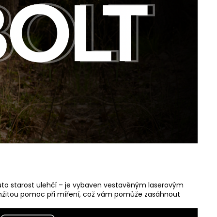
to starost ulehčí – je vybaven vestavěným laserovým
amžitou pomoc při míření, což vám pomůže zasáhnout