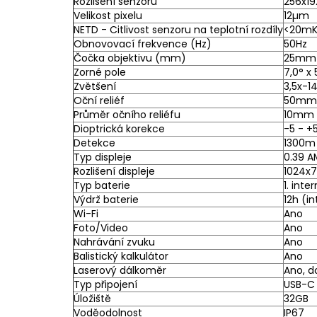
Rozlišení senzoru
256x19
Velikost pixelu
12µm
NETD - Citlivost senzoru na teplotní rozdíly
<20m
Obnovovací frekvence (Hz)
50Hz
Čočka objektivu (mm)
25mm
Zorné pole
7,0° x 
Zvětšení
3,5x-1
Oční reliéf
50mm
Průměr očního reliéfu
10mm
Dioptrická korekce
-5 - +
Detekce
1300m
Typ displeje
0.39 
Rozlišení displeje
1024x
Typ baterie
1. int
Výdrž baterie
12h (i
Wi-Fi
Ano
Foto/Video
Ano
Nahrávání zvuku
Ano
Balistický kalkulátor
Ano
Laserový dálkoměr
Ano, 
Typ připojení
USB-C
Úložiště
32GB
Voděodolnost
IP67