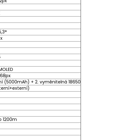
2px
K
5,3°
4x
5
AMOLED
768px
erní (5000mAh) + 2. vyměnitelná 18650
nterní+externí)
do 1200m