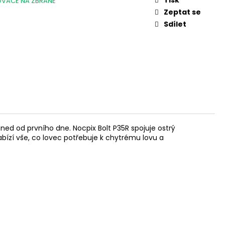
VAČE NA ZBRANĚ
L. 45 AUTO, 3,3"
Zeptat se
Sdílet
hned od prvního dne. Nocpix Bolt P35R spojuje ostrý
bízí vše, co lovec potřebuje k chytrému lovu a