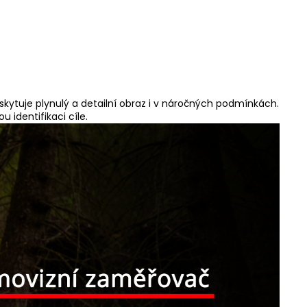
kytuje plynulý a detailní obraz i v náročných podmínkách.
 identifikaci cíle.