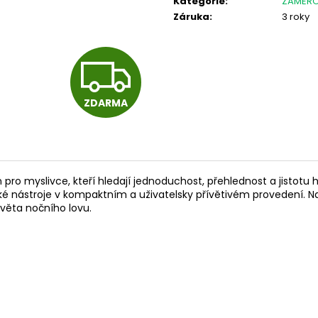
Kategorie
:
ZAMĚŘO
RWS 6MM FLOBERT ŠPIČKA - 150KS
PISTOLE HS S5 CA
ČERNÁ
Záruka
:
3 roky
1 180 Kč
13 500 Kč
Z
ZDARMA
D
A
n pro myslivce, kteří hledají jednoduchost, přehlednost a jistotu 
ké nástroje v kompaktním a uživatelsky přívětivém provedení. Na
R
věta nočního lovu.
M