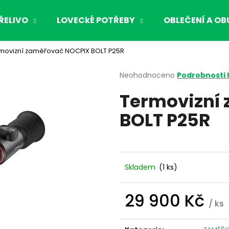
ŘELIVO
LOVECkÉ POTŘEBY
OBLEČENÍ A OB
movizní zaměřovač NOCPIX BOLT P25R
Co potřebujete najít?
Průměrné
Neohodnoceno
Podrobnosti
hodnocení
Termovizní
produktu
HLEDAT
je
BOLT P25R
0,0
z
5
Doporučujeme
hvězdiček.
Skladem
(1 ks)
29 900 Kč
/ ks
Měrná
cena: