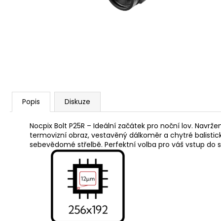
S&B 6MM FLOBERT ME COURT
/KULIČKA/ 1,05 G - 100KS
449 Kč
Popis
Diskuze
Nocpix Bolt P25R – Ideální začátek pro noční lov. Navrže
termovizní obraz, vestavěný dálkoměr a chytré balistic
sebevědomé střelbě. Perfektní volba pro váš vstup do s