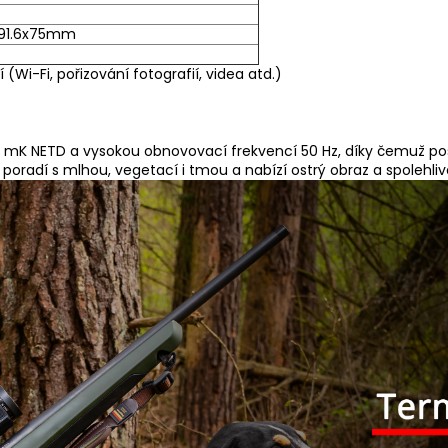
x91.6x75mm
í (Wi-Fi, pořizování fotografií, videa atd.)
 mK NETD a vysokou obnovovací frekvencí 50 Hz, díky čemuž pos
radí s mlhou, vegetací i tmou a nabízí ostrý obraz a spolehlivou