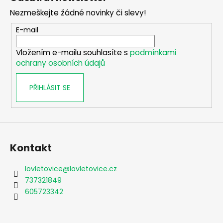
p
Nezmeškejte žádné novinky či slevy!
a
t
E-mail
í
Vložením e-mailu souhlasíte s
podmínkami
ochrany osobních údajů
PŘIHLÁSIT SE
Kontakt
lovletovice
@
lovletovice.cz
737321849
605723342