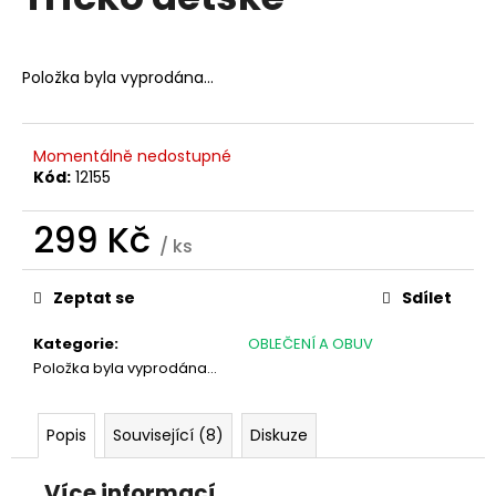
je
a
0,0
z
j
5
Položka byla vyprodána…
í
hvězdiček.
t
?
Momentálně nedostupné
Kód:
12155
299 Kč
/ ks
HLEDAT
Měrná
cena:
Zeptat se
Sdílet
Kategorie
:
OBLEČENÍ A OBUV
D
Položka byla vyprodána…
o
p
o
Popis
Související (8)
Diskuze
r
u
Více informací