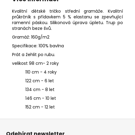
č
u
Kvalitní dětské tričko střední gramáže. Kvalitní
j
průkrčník s přídavkem 5 % elastanu se zpevňující
e
ramenní páskou. Silikonová úprava úpletu. Trup po
m
stranách beze švů.
e
Gramáž: 160g/m2
Specifikace: 100% bavlna
DALEKOHLED
Prát a žehlit po rubu.
FOMEI
10X52
velikost 98 cm- 2 roky
FOREMAN
PRO
110 cm - 4 roky
XLD
122 cm - 6 let
9
134 cm - 8 let
590
Kč
146 cm - 10 let
152 cm - 12 let
Z
á
Odebírat newsletter