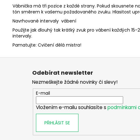
Vábnička má tři pozice z každé strany. Pokud skousnete n
tón směrem k vašemu požadovaného zvuku. Hlasitost uprav
Navrhované intervaly vábení
Použijte jak dlouhý tak krátký zvuk pro vábení každých 1
intervaly.
Pamatujte: Cvičení dělá mistra!
Z
á
Odebírat newsletter
p
Nezmeškejte žádné novinky či slevy!
a
t
E-mail
í
Vložením e-mailu souhlasíte s
podmínkami o
PŘIHLÁSIT SE