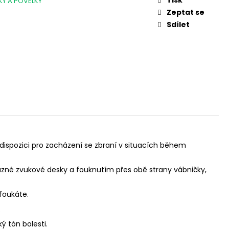
KY A POVELKY
L. 45 AUTO, 3,3"
Zeptat se
Sdílet
k dispozici pro zacházení se zbraní v situacích během
ůzné zvukové desky a fouknutím přes obě strany vábničky,
 foukáte.
.
ý tón bolesti.