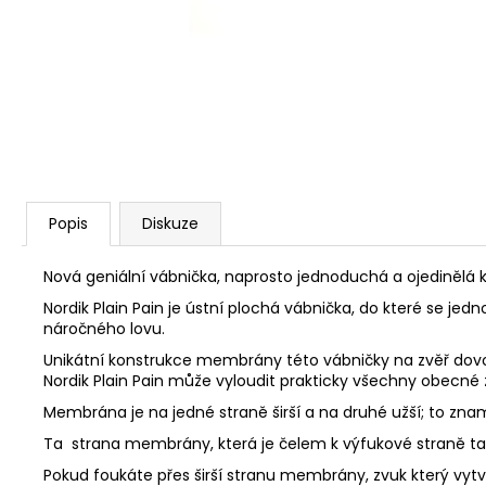
S&B 6MM FLOBERT ME COURT
/KULIČKA/ 1,05 G - 100KS
449 Kč
Popis
Diskuze
Nová geniální vábnička, naprosto jednoduchá a ojedinělá 
Nordik Plain Pain je ústní plochá vábnička, do které se je
náročného lovu.
Unikátní konstrukce membrány této vábničky na zvěř dovol
Nordik Plain Pain může vyloudit prakticky všechny obecné 
Membrána je na jedné straně širší a na druhé užší; to znam
Ta strana membrány, která je čelem k výfukové straně tak
Pokud foukáte přes širší stranu membrány, zvuk který vytvoř