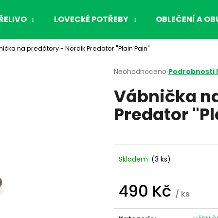
ŘELIVO
LOVECkÉ POTŘEBY
OBLEČENÍ A OB
ička na predátory - Nordik Predator "Plain Pain"
Co potřebujete najít?
Průměrné
Neohodnoceno
Podrobnosti
hodnocení
Vábnička na
produktu
HLEDAT
je
Predator "Pl
0,0
z
5
Doporučujeme
hvězdiček.
Skladem
(3 ks)
490 Kč
/ ks
Měrná
cena: