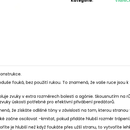
Kategorie
:
VÁBNIČ
RWS 6MM FLOBERT ŠPIČKA - 150KS
PISTOLE HS S5 CA
ČERNÁ
1 180 Kč
13 500 Kč
konstrukce.
dnoduše fouká, bez použití rukou. To znamená, že vaše ruce jsou 
uje zvuky v extra rozměrech bolesti a agónie. Skousnutím na r
zvuky úskosti potřebné pro efektivní přivábení predátorů.
ená, že získáte odlišné tóny v závislosti na tom, kterou stranou
é začne oscilovat –kmitat, pokud přidáte hlubší rozměr trápení
íte je hlubší než když foukáte přes užší stranu, to vytvoříte lehk