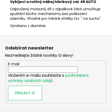
č
Vybíjecí a cvičný náboj hliníkový cal. 45 AUTO
u
Odpružený mosazný díl v zápalkové části umožňuje
j
spuštění bicího mechanizmu bez poškození
e
úderníku. Vhodné pro trénink střelby tzv. " na sucho".
m
Vyrobeno z aluminia.
e
Z
FLOBERTKA
á
MAYZUS
Odebírat newsletter
p
MZ07
Nezmeškejte žádné novinky či slevy!
OBAMKA
a
CAL.
t
9MM
E-mail
FLOBERT
í
-
Vložením e-mailu souhlasíte s
podmínkami
KATEGORIE
ochrany osobních údajů
C-
1
14
PŘIHLÁSIT SE
990
Kč