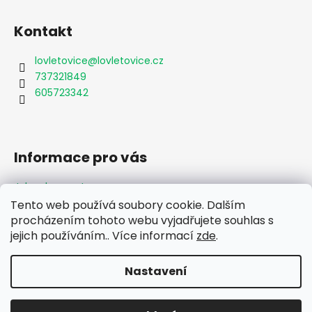
Kontakt
lovletovice
@
lovletovice.cz
737321849
605723342
Informace pro vás
Jak nakupovat
Obchodní podmínky
Tento web používá soubory cookie. Dalším
Podmínky ochrany osobních údajů
procházením tohoto webu vyjadřujete souhlas s
Formulář odstoupení od smlouvy
jejich používáním.. Více informací
zde
.
Moje objednávka
Nastavení
Vytvořil Shoptet