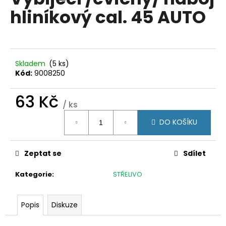
je
a
hliníkový cal. 45 AUTO
0,0
z
j
5
í
hvězdiček.
t
?
Skladem
(5 ks)
Kód:
9008250
63 Kč
/ ks
Měrná
HLEDAT
DO KOŠÍKU
cena:
Zeptat se
Sdílet
D
o
Kategorie
:
STŘELIVO
p
o
r
Popis
Diskuze
u