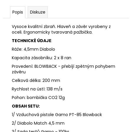
č
u
Popis
Diskuze
j
e
m
Vysoce kvalitní zbraň. Hlaveň a závěr vyrobeny z
oceli. Ergonomicky tvarovaná pažbička.
e
TECHNICKÉ ÚDAJE
:
Ráže: 4,5mm Diabolo
MYSLIVECKÉ
TRIČKO
Kapacita zásobníku: 2 x 8 ran
JEDNOBAREVNÉ
AKCE
Provedení: BLOWBACK - přebíjí zpětným pohybem
1+1
závěru
550
Celková délka: 200 mm
Kč
Rychlost na ústí: 138 m/s
Pohon: bombička CO2 12g
OBSAH SETU:
1/ Vzduchová pistole Gamo PT-85 Blowback
2/ Diabolo Match 4,5 mm
3/ Sada terčů Gamo - 100ks