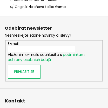
4/ Originál zbraňová taška Gamo
Z
á
Odebírat newsletter
p
Nezmeškejte žádné novinky či slevy!
a
t
E-mail
í
Vložením e-mailu souhlasíte s
podmínkami
ochrany osobních údajů
PŘIHLÁSIT SE
Kontakt