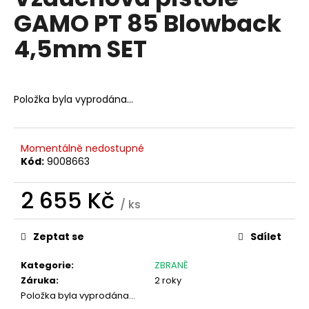
je
a
GAMO PT 85 Blowback
0,0
z
j
4,5mm SET
5
í
hvězdiček.
t
?
Položka byla vyprodána…
Momentálně nedostupné
HLEDAT
Kód:
9008663
2 655 Kč
/ ks
Měrná
D
cena:
o
Zeptat se
Sdílet
p
o
Kategorie
:
ZBRANĚ
r
Záruka
:
2 roky
u
Položka byla vyprodána…