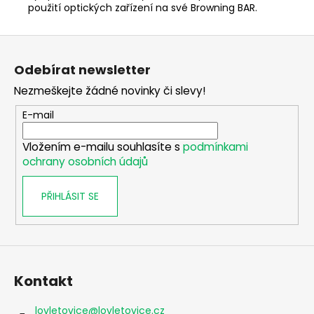
použití optických zařízení na své Browning BAR.
Z
á
Odebírat newsletter
p
Nezmeškejte žádné novinky či slevy!
a
t
E-mail
í
Vložením e-mailu souhlasíte s
podmínkami
ochrany osobních údajů
PŘIHLÁSIT SE
Kontakt
lovletovice
@
lovletovice.cz