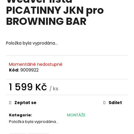
je
a
PICATINNY JKN pro
0,0
z
j
BROWNING BAR
5
í
hvězdiček.
t
?
Položka byla vyprodána…
Momentálně nedostupné
HLEDAT
Kód:
9009922
1 599 Kč
/ ks
Měrná
D
cena:
o
Zeptat se
Sdílet
p
o
Kategorie
:
MONTÁŽE
r
Položka byla vyprodána…
u