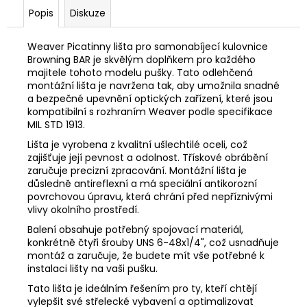
č
Popis
Diskuze
u
j
e
Weaver Picatinny lišta pro samonabíjecí kulovnice
Browning BAR je skvělým doplňkem pro každého
m
majitele tohoto modelu pušky. Tato odlehčená
e
montážní lišta je navržena tak, aby umožnila snadné
a bezpečné upevnění optických zařízení, které jsou
kompatibilní s rozhraním Weaver podle specifikace
MEINDL
MIL STD 1913.
ISLAND
MFS
Lišta je vyrobena z kvalitní ušlechtilé oceli, což
ACTIVE
zajišťuje její pevnost a odolnost. Třískové obrábění
7
zaručuje precizní zpracování. Montážní lišta je
990
důsledně antireflexní a má speciální antikorozní
Kč
povrchovou úpravu, která chrání před nepříznivými
vlivy okolního prostředí.
Balení obsahuje potřebný spojovací materiál,
konkrétně čtyři šrouby UNS 6-48x1/4", což usnadňuje
montáž a zaručuje, že budete mít vše potřebné k
instalaci lišty na vaši pušku.
Tato lišta je ideálním řešením pro ty, kteří chtějí
vylepšit své střelecké vybavení a optimalizovat