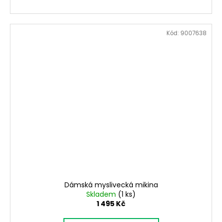
Kód:
9007638
Dámská myslivecká mikina
Skladem
(1 ks)
1 495 Kč