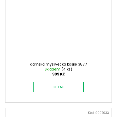
dámská myslivecká košile 3877
Skladem
(4 ks)
999 Kč
DETAIL
Kód:
9007933