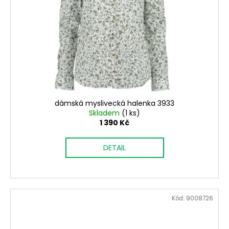
dámská myslivecká halenka 3933
Skladem
(1 ks)
1 390 Kč
DETAIL
Kód:
9008726