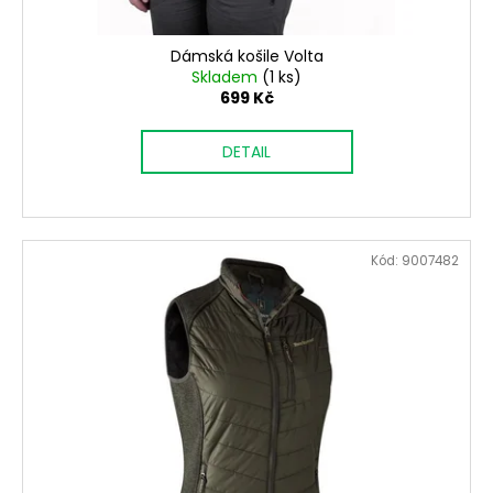
t
ů
Dámská košile Volta
Skladem
(1 ks)
699 Kč
DETAIL
Kód:
9007482