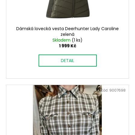
Dámská lovecká vesta Deerhunter Lady Caroline
zelená
Skladem
(1 ks)
1 999 Kč
DETAIL
Kód:
9007698