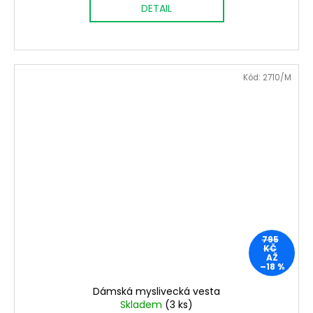
DETAIL
Kód:
2710/M
795
KČ
AŽ
–18 %
Dámská myslivecká vesta
Skladem
(3 ks)