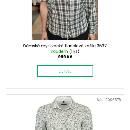
Dámská myslivecká flanelová košile 3637
Skladem
(1 ks)
999 Kč
DETAIL
Kód:
9006578