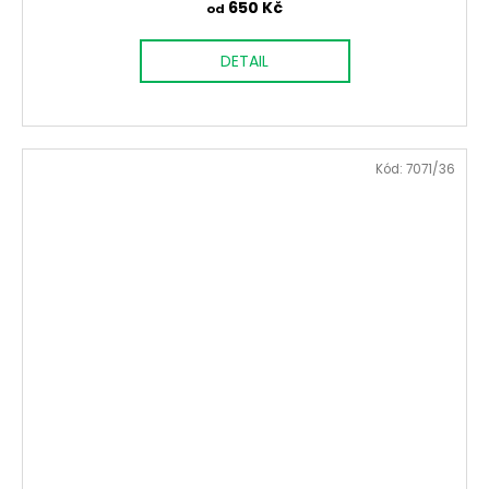
650 Kč
od
DETAIL
Kód:
7071/36