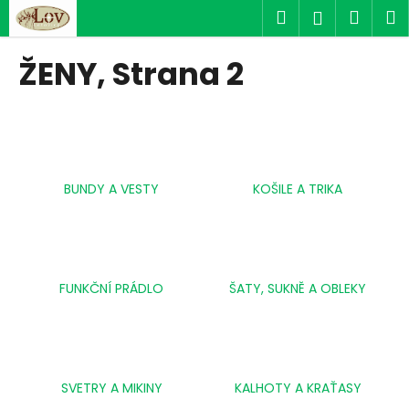
K
Přejít
Hledat
Náku
M
Přihlášen
na
o
obsah
Zpět
Zpět
košík
š
ŽENY
, Strana 2
í
C
k
o
p
o
BUNDY A VESTY
KOŠILE A TRIKA
t
ř
e
b
u
FUNKČNÍ PRÁDLO
ŠATY, SUKNĚ A OBLEKY
j
e
t
e
SVETRY A MIKINY
KALHOTY A KRAŤASY
n