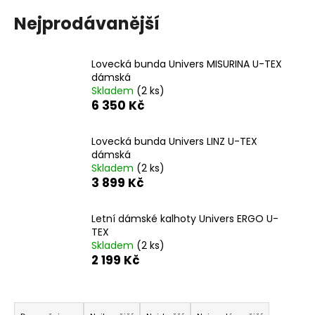
a
Nejprodávanější
j
í
Lovecká bunda Univers MISURINA U-TEX
t
dámská
?
Skladem
(2 ks)
6 350 Kč
Lovecká bunda Univers LINZ U-TEX
dámská
HLEDAT
Skladem
(2 ks)
3 899 Kč
Letní dámské kalhoty Univers ERGO U-
D
TEX
o
Skladem
(2 ks)
p
2 199 Kč
o
r
Ř
u