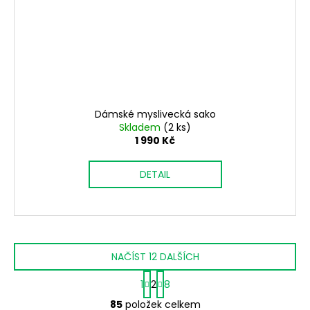
Dámské myslivecká sako
Skladem
(2 ks)
1 990 Kč
DETAIL
NAČÍST 12 DALŠÍCH
S
1
2
8
t
O
r
85
položek celkem