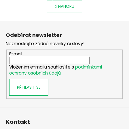
v
á
NAHORU
l
n
k
á
o
d
Z
v
a
á
á
c
Odebírat newsletter
n
p
í
í
Nezmeškejte žádné novinky či slevy!
p
a
r
t
E-mail
v
í
k
Vložením e-mailu souhlasíte s
podmínkami
y
ochrany osobních údajů
v
ý
PŘIHLÁSIT SE
p
i
s
u
Kontakt