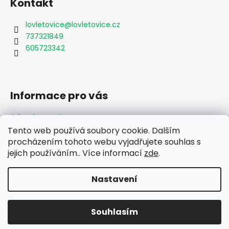
Kontakt
lovletovice
@
lovletovice.cz
737321849
605723342
Informace pro vás
Jak nakupovat
Obchodní podmínky
Tento web používá soubory cookie. Dalším
Podmínky ochrany osobních údajů
procházením tohoto webu vyjadřujete souhlas s
Formulář odstoupení od smlouvy
jejich používáním.. Více informací
zde
.
Moje objednávka
Nastavení
Vytvořil Shoptet
Souhlasím
Copyright 2026
Lov Letovice
. Všechna práva vyhrazena.