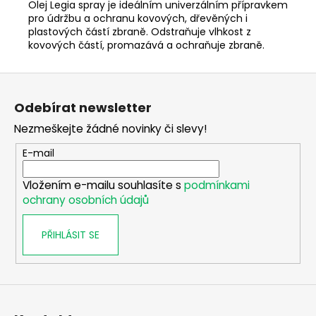
č
Olej Legia spray je ideálním univerzálním přípravkem
u
pro údržbu a ochranu kovových, dřevěných i
j
plastových částí zbraně. Odstraňuje vlhkost z
kovových částí, promazává a ochraňuje zbraně.
e
m
Z
e
á
Odebírat newsletter
p
PISTOLE
Nezmeškejte žádné novinky či slevy!
a
HS
S5
t
E-mail
CAL.
45
í
AUTO,
Vložením e-mailu souhlasíte s
podmínkami
3,3"
ochrany osobních údajů
ČERNÁ
13
500
PŘIHLÁSIT SE
Kč