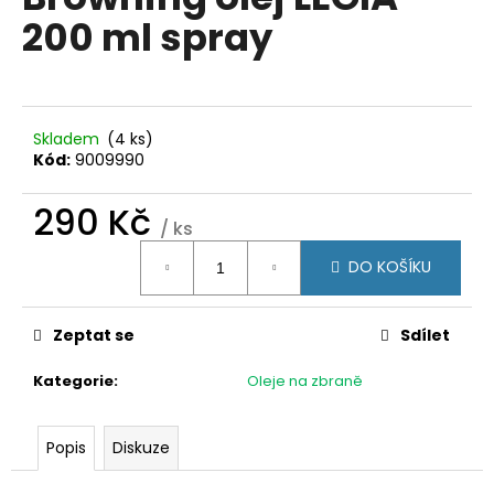
je
a
200 ml spray
0,0
z
j
5
í
hvězdiček.
t
?
Skladem
(4 ks)
Kód:
9009990
290 Kč
/ ks
Měrná
HLEDAT
DO KOŠÍKU
cena:
Zeptat se
Sdílet
D
o
Kategorie
:
Oleje na zbraně
p
o
r
Popis
Diskuze
u