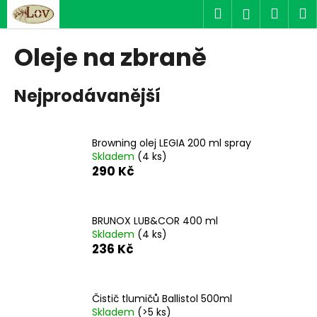
K
Přejít
Hledat
Náku
M
Přihlášen
na
o
obsah
Zpět
Zpět
košík
š
Oleje na zbraně
í
C
k
Nejprodávanější
o
p
o
Browning olej LEGIA 200 ml spray
t
Skladem
(4 ks)
ř
290 Kč
e
b
u
BRUNOX LUB&COR 400 ml
Skladem
(4 ks)
j
236 Kč
e
t
e
Čistič tlumičů Ballistol 500ml
n
Skladem
(>5 ks)