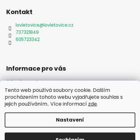
Kontakt
lovletovice
@
lovletovice.cz
737321849
605723342
Informace pro vás
Jak nakupovat
Obchodní podmínky
Tento web používá soubory cookie. Dalším
Podmínky ochrany osobních údajů
procházením tohoto webu vyjadřujete souhlas s
Formulář odstoupení od smlouvy
jejich používáním.. Více informací
zde
.
Moje objednávka
Nastavení
Vytvořil Shoptet
Souhlasím
Copyright 2026
Lov Letovice
. Všechna práva vyhrazena.