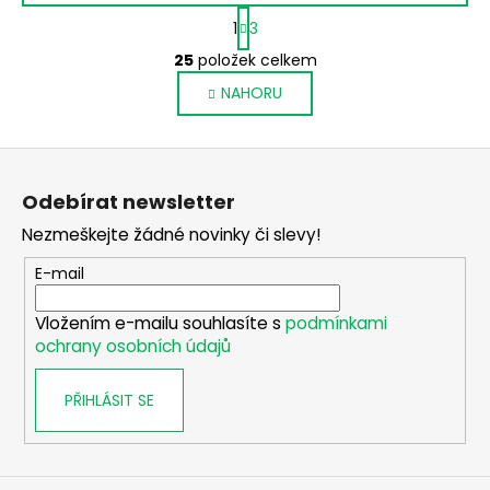
S
1
3
t
O
r
25
položek celkem
v
á
NAHORU
l
n
k
á
o
d
Z
v
a
á
á
c
Odebírat newsletter
n
p
í
í
Nezmeškejte žádné novinky či slevy!
p
a
r
t
E-mail
v
í
k
Vložením e-mailu souhlasíte s
podmínkami
y
ochrany osobních údajů
v
ý
PŘIHLÁSIT SE
p
i
s
u