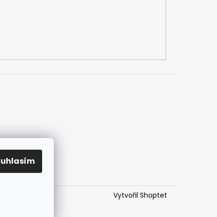
h údajů
mlouvy
ouhlasím
Vytvořil Shoptet