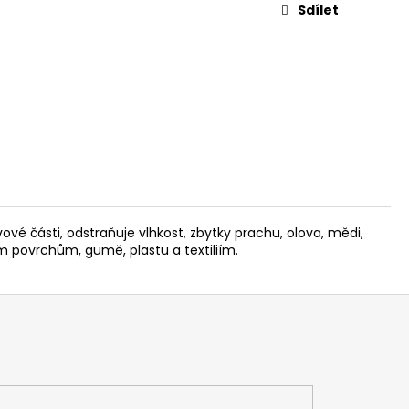
L. 45 AUTO, 3,3"
Sdílet
vové části, odstraňuje vlhkost, zbytky prachu, olova, mědi,
ným povrchům, gumě, plastu a textiliím.