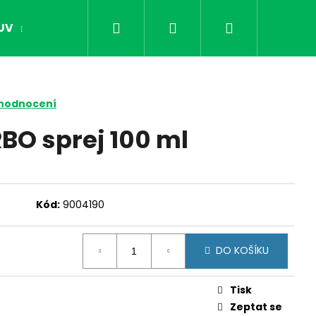
Hledat
Přihlášení
Nákupní
UV
OPTIKA
NOČNÍ VIDĚNÍ
DÁRKY PR
košík
 hodnocení
O sprej 100 ml
Kód:
9004190
DO KOŠÍKU
Následující
Tisk
Zeptat se