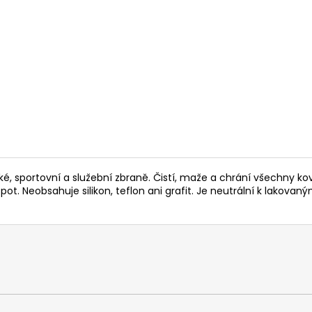
RWS 6MM FLOBERT ŠPIČKA - 150KS
PISTOLE HS S5 CA
ČERNÁ
1 180 Kč
13 500 Kč
cké, sportovní a služební zbraně. Čistí, maže a chrání všechny ko
e pot. Neobsahuje silikon, teflon ani grafit. Je neutrální k lakova