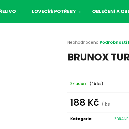
ŘELIVO
LOVECkÉ POTŘEBY
OBLEČENÍ A OB
Co potřebujete najít?
Průměrné
Neohodnoceno
Podrobnosti
hodnocení
BRUNOX TURB
produktu
HLEDAT
je
0,0
z
5
Doporučujeme
hvězdiček.
Skladem
(>5 ks)
188 Kč
/ ks
Měrná
cena:
Kategorie
:
ZBRANĚ