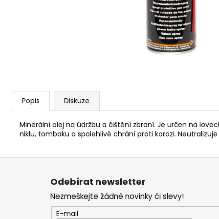
S&B 6MM FLOBERT ME COURT
/KULIČKA/ 1,05 G - 100KS
449 Kč
Popis
Diskuze
Minerální olej na údržbu a čištění zbraní. Je určen na love
niklu, tombaku a spolehlivě chrání proti korozi. Neutralizuj
Z
á
Odebírat newsletter
p
Nezmeškejte žádné novinky či slevy!
a
t
E-mail