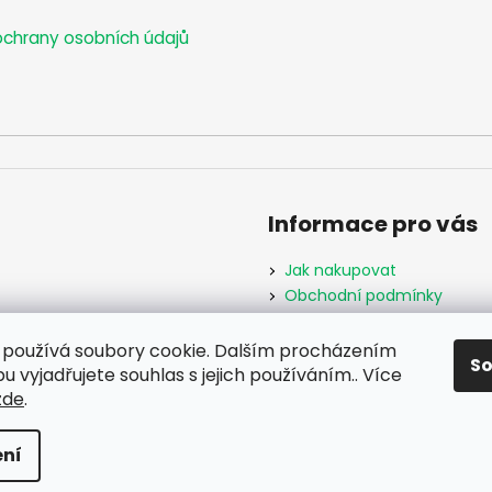
chrany osobních údajů
Informace pro vás
Jak nakupovat
Obchodní podmínky
Podmínky ochrany osobníc
Formulář odstoupení od s
používá soubory cookie. Dalším procházením
S
Moje objednávka
 vyjadřujete souhlas s jejich používáním.. Více
zde
.
hrazena.
ní