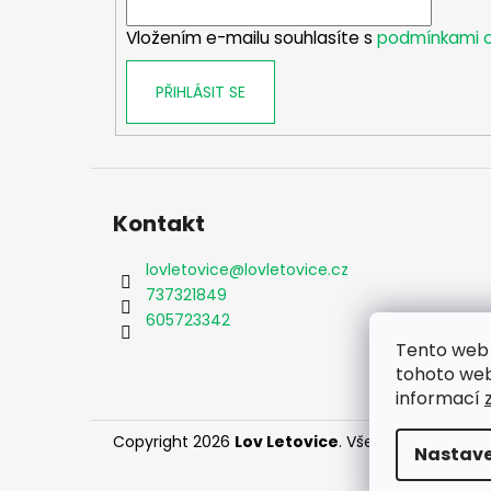
í
Vložením e-mailu souhlasíte s
podmínkami o
PŘIHLÁSIT SE
Kontakt
lovletovice
@
lovletovice.cz
737321849
605723342
Tento web 
tohoto webu
informací
Copyright 2026
Lov Letovice
. Všechna práva vy
Nastave