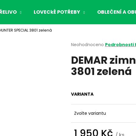
ŘELIVO
LOVECkÉ POTŘEBY
OBLEČENÍ A OB
HUNTER SPECIAL 3801 zelená
Co potřebujete najít?
Průměrné
Neohodnoceno
Podrobnosti
hodnocení
DEMAR zimn
produktu
HLEDAT
je
3801 zelená
0,0
z
5
Doporučujeme
hvězdiček.
VARIANTA
Zvolte variantu
1 950 Kč
/ ks