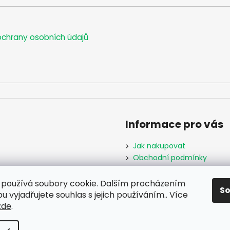
chrany osobních údajů
Informace pro vás
Jak nakupovat
Obchodní podmínky
Podmínky ochrany osobníc
Formulář odstoupení od s
používá soubory cookie. Dalším procházením
S
Moje objednávka
 vyjadřujete souhlas s jejich používáním.. Více
zde
.
hrazena.