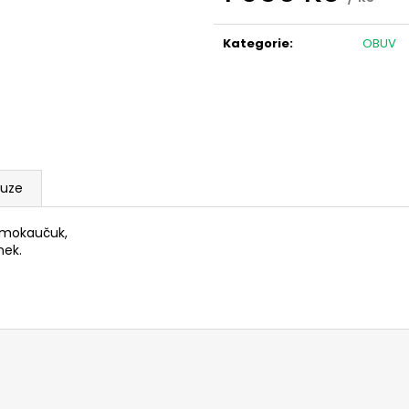
LOVECKÁ BUNDA UNIVERS LINZ U-TEX
SVETR SLABÝ DO
Měrná
DÁMSKÁ
890 Kč
cena:
3 899 Kč
Kategorie
:
OBUV
kuze
rmokaučuk,
nek.