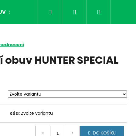
Hledat
Přihlášení
Nákupní
UV
OPTIKA
NOČNÍ VIDĚNÍ
DÁRKY PR
košík
 hodnocení
í obuv HUNTER SPECIAL
Kód:
Zvolte variantu
Následující
DO KOŠÍKU