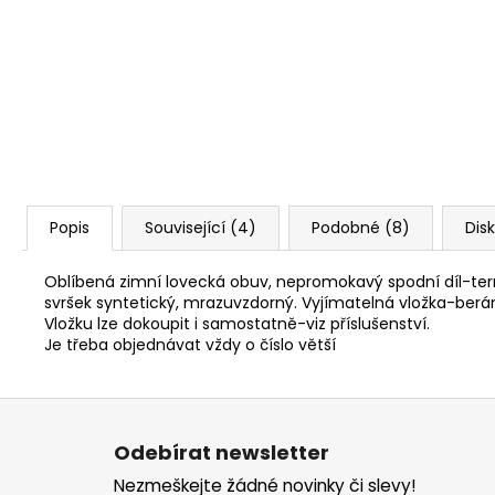
SAKO S20 HUNTER CAL. 308W, HLAVEŇ
20", TST, MT/ZÁVIT NA ÚSTÍ 5/8-24/
45 990 Kč
Popis
Související (4)
Podobné (8)
Dis
Oblíbená zimní lovecká obuv, nepromokavý spodní díl-te
svršek syntetický, mrazuvzdorný. Vyjímatelná vložka-berá
Vložku lze dokoupit i samostatně-viz příslušenství.
Je třeba objednávat vždy o číslo větší
Z
á
Odebírat newsletter
p
Nezmeškejte žádné novinky či slevy!