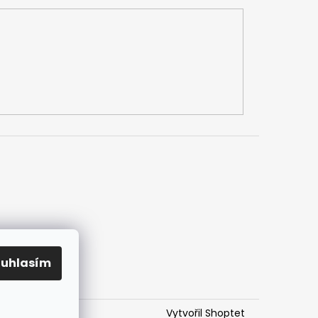
h údajů
mlouvy
ouhlasím
Vytvořil Shoptet