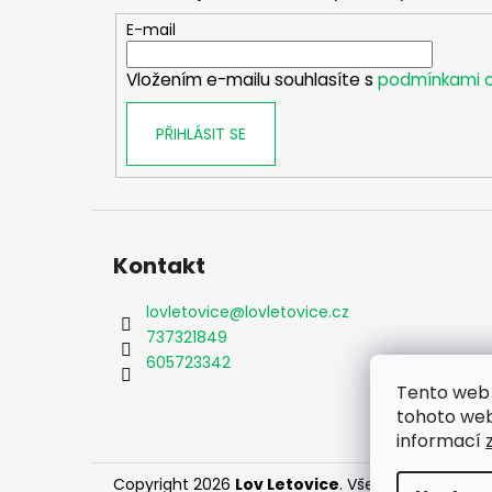
a
t
E-mail
í
Vložením e-mailu souhlasíte s
podmínkami o
PŘIHLÁSIT SE
Kontakt
lovletovice
@
lovletovice.cz
737321849
605723342
Tento web 
tohoto webu
informací
Copyright 2026
Lov Letovice
. Všechna práva vy