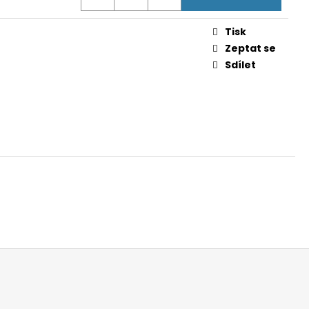
 V
Tisk
Zeptat se
Sdílet