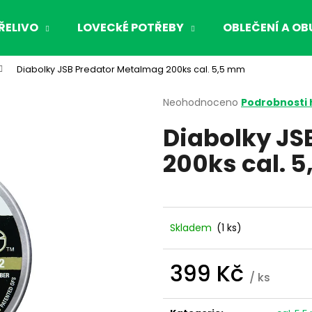
ŘELIVO
LOVECkÉ POTŘEBY
OBLEČENÍ A OB
Diabolky JSB Predator Metalmag 200ks cal. 5,5 mm
Co potřebujete najít?
Průměrné
Neohodnoceno
Podrobnosti
hodnocení
Diabolky JS
produktu
HLEDAT
je
200ks cal. 
0,0
z
5
Doporučujeme
hvězdiček.
Skladem
(1 ks)
399 Kč
/ ks
Měrná
cena: