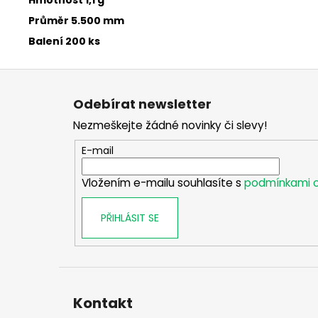
Hmotnost
1,1
g
Průměr
5
.500 mm
Balení
200 ks
Z
á
Odebírat newsletter
p
Nezmeškejte žádné novinky či slevy!
a
t
E-mail
í
Vložením e-mailu souhlasíte s
podmínkami o
PŘIHLÁSIT SE
Kontakt