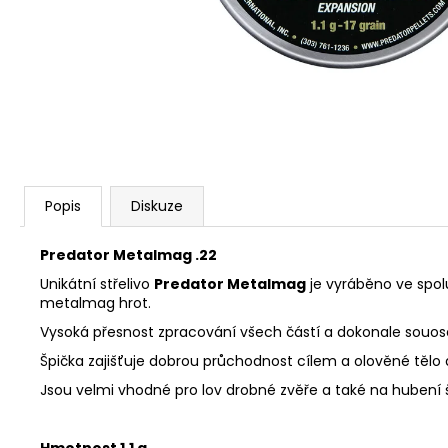
KOŠILE PINEWOOD PRESTWICK LADIES
1 925 Kč
Popis
Diskuze
Predator Metalmag .22
Unikátní střelivo
Predator Metalmag
je vyráběno ve spolu
metalmag hrot.
Vysoká přesnost zpracování všech částí a dokonale souosé 
Špička zajišťuje dobrou průchodnost cílem a olověné tělo
Jsou velmi vhodné pro lov drobné zvěře a také na hubení š