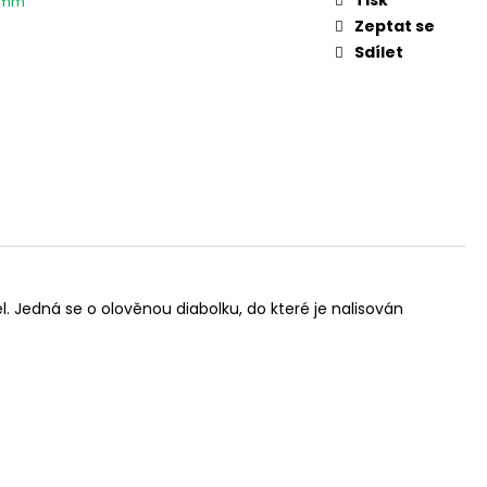
5 mm
L. 45 AUTO, 3,3"
Zeptat se
Sdílet
. Jedná se o olověnou diabolku, do které je nalisován