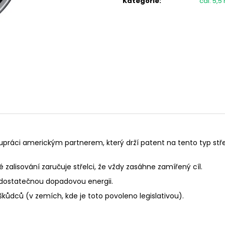
Kategorie
:
cal. 5,
FLEECOVÁ LOVECKÁ BUNDA SPIKE
PISTOLE HS S5 CA
ČERNÁ
1 250 Kč
13 500 Kč
práci americkým partnerem, který drží patent na tento typ střel
zalisování zaručuje střelci, že vždy zasáhne zamířený cíl.
 dostatečnou dopadovou energii.
kůdců (v zemích, kde je toto povoleno legislativou).