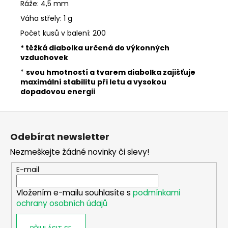
č
Ráže: 4,5 mm
u
Váha střely: 1 g
j
Počet kusů v balení: 200
e
m
* těžká diabolka určená do výkonných
e
vzduchovek
*
svou hmotností a tvarem diabolka zajišťuje
maximální stabilitu při letu a vysokou
CZ
dopadovou energii
75
B
RETRO
Z
CAL.
á
9MM
Odebírat newsletter
LUGER
p
Nezmeškejte žádné novinky či slevy!
27
a
990
t
Kč
E-mail
í
Vložením e-mailu souhlasíte s
podmínkami
ochrany osobních údajů