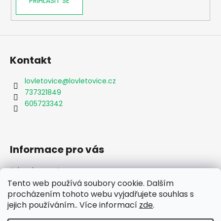
PŘIHLÁSIT SE
Kontakt
lovletovice
@
lovletovice.cz
737321849
605723342
Informace pro vás
Jak nakupovat
Obchodní podmínky
Tento web používá soubory cookie. Dalším
Podmínky ochrany osobních údajů
procházením tohoto webu vyjadřujete souhlas s
Formulář odstoupení od smlouvy
jejich používáním.. Více informací
zde
.
Moje objednávka