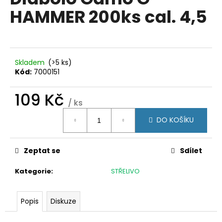
je
a
HAMMER 200ks cal. 4,5
0,0
z
j
5
í
hvězdiček.
t
?
Skladem
(>5 ks)
Kód:
7000151
109 Kč
/ ks
Měrná
HLEDAT
DO KOŠÍKU
cena:
Zeptat se
Sdílet
D
o
Kategorie
:
STŘELIVO
p
o
r
Popis
Diskuze
u