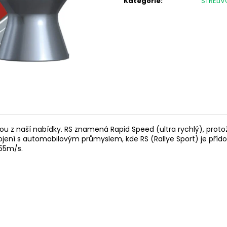
Kategorie
:
STŘELIV
LOVECKÁ BUNDA UNIVERS LINZ U-TEX
SVETR SLABÝ DO
DÁMSKÁ
890 Kč
3 899 Kč
lavou z naší nabídky. RS znamená Rapid Speed (ultra rychlý), prot
spojení s automobilovým průmyslem, kde RS (Rallye Sport) je př
255m/s.