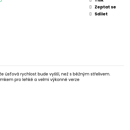
O
 V
Zeptat se
Sdílet
ože úsťová rychlost bude vyšší, než s běžným střelivem.
ídomkem pro lehké a velmi výkonné verze