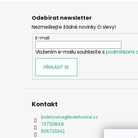
Z
á
Odebírat newsletter
p
Nezmeškejte žádné novinky či slevy!
a
t
E-mail
í
Vložením e-mailu souhlasíte s
podmínkami o
PŘIHLÁSIT SE
Kontakt
lovletovice
@
lovletovice.cz
737321849
605723342