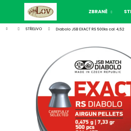
K
Přejít
na
o
ZBRANĚ
ST
obsah
Zpět
Zpět
š
do
do
í
Domů
STŘELIVO
Diabolo JSB EXACT RS 500ks cal. 4,52
k
obchodu
obchodu