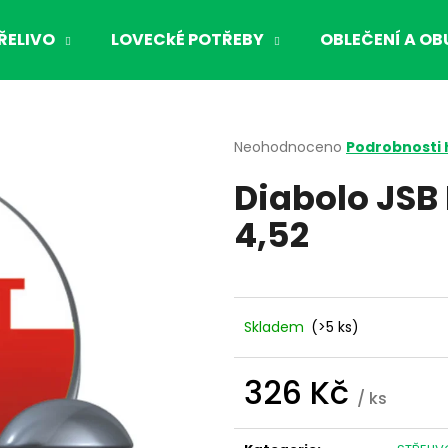
ŘELIVO
LOVECkÉ POTŘEBY
OBLEČENÍ A OB
Co potřebujete najít?
Průměrné
Neohodnoceno
Podrobnosti
hodnocení
Diabolo JSB
produktu
HLEDAT
je
4,52
0,0
z
5
Doporučujeme
hvězdiček.
Skladem
(>5 ks)
326 Kč
/ ks
Měrná
cena: