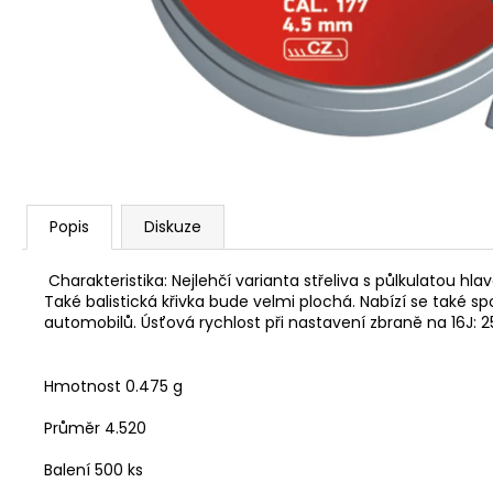
SAKO S20 HUNTER CAL. 308W, HLAVEŇ
20", TST, MT/ZÁVIT NA ÚSTÍ 5/8-24/
45 990 Kč
Popis
Diskuze
Charakteristika: Nejlehčí varianta střeliva s půlkulatou h
Také balistická křivka bude velmi plochá. Nabízí se také 
automobilů. Úsťová rychlost při nastavení zbraně na 16J: 
Hmotnost
0.475 g
Průměr
4.520
Balení
500 ks