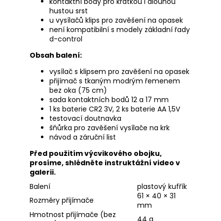
kontaktní body pro krátkou i dlouhou
hustou srst
u vysílačů klips pro zavěšení na opasek
není kompatibilní s modely základní řady
d-control
Obsah balení:
vysílač s klipsem pro zavěšení na opasek
přijímač s tkaným modrým řemenem
bez oka (75 cm)
sada kontaktních bodů 12 a 17 mm
1 ks baterie CR2 3V, 2 ks baterie AA 1,5V
testovací doutnavka
šňůrka pro zavěšení vysílače na krk
návod a záruční list
Před použitím výcvikového obojku,
prosíme, shlédněte instruktážní video v
galerii.
Balení
plastový kufřík
61 × 40 × 31
Rozměry přijímače
mm
Hmotnost přijímače (bez
44 g