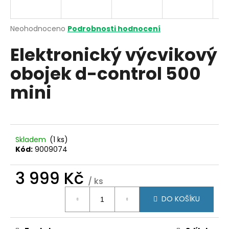
a
j
Průměrné
Neohodnoceno
Podrobnosti hodnocení
í
hodnocení
Elektronický výcvikový
produktu
t
je
?
obojek d-control 500
0,0
z
mini
5
hvězdiček.
HLEDAT
Skladem
(1 ks)
Kód:
9009074
D
3 999 Kč
o
/ ks
p
Měrná
o
DO KOŠÍKU
cena:
r
u