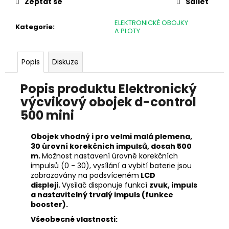
č
Zeptat se
Sdílet
u
j
ELEKTRONICKÉ OBOJKY
Kategorie
:
A PLOTY
e
m
e
Popis
Diskuze
Popis produktu Elektronický
PUŠKOHLED
FOMEI
výcvikový obojek d-control
FOREMAN
500 mini
3-
12X50
HTC
Obojek vhodný i pro velmi malá plemena,
PRO
30 úrovní korekčních impulsů, dosah 500
G4
m.
Možnost nastavení úrovně korekčních
8
impulsů (0 - 30), vysílání a vybití baterie jsou
090
zobrazovány na podsvíceném
LCD
Kč
displeji.
Vysílač disponuje funkcí
zvuk, impuls
a nastavitelný trvalý impuls (funkce
booster).
Všeobecné vlastnosti: