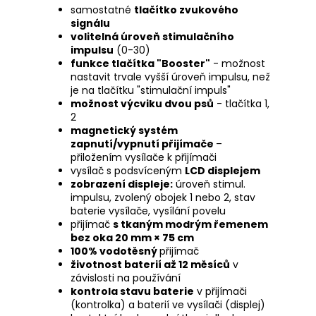
samostatné
tlačítko zvukového
signálu
volitelná úroveň stimulačního
impulsu
(0-30)
funkce tlačítka "Booster"
- možnost
nastavit trvale vyšší úroveň impulsu, než
je na tlačítku "stimulační impuls"
možnost výcviku dvou psů
- tlačítka 1,
2
magnetický systém
zapnutí/vypnutí přijímače
–
přiložením vysílače k přijímači
vysílač s podsvíceným
LCD displejem
zobrazení displeje:
úroveň stimul.
impulsu, zvolený obojek 1 nebo 2, stav
baterie vysílače, vysílání povelu
přijímač
s tkaným modrým řemenem
bez oka 20 mm × 75 cm
100% vodotěsný
přijímač
životnost baterií až 12 měsíců
v
závislosti na používání
kontrola stavu baterie
v přijímači
(kontrolka) a baterií ve vysílači (displej)