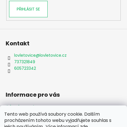
PŘIHLÁSIT SE
Kontakt
lovletovice
@
lovletovice.cz
737321849
605723342
Informace pro vás
Jak nakupovat
Obchodní podmínky
Tento web používá soubory cookie. Dalším
Podmínky ochrany osobních údajů
procházením tohoto webu vyjadřujete souhlas s
Formulář odstoupení od smlouvy
jejich používáním.. Více informací
zde
.