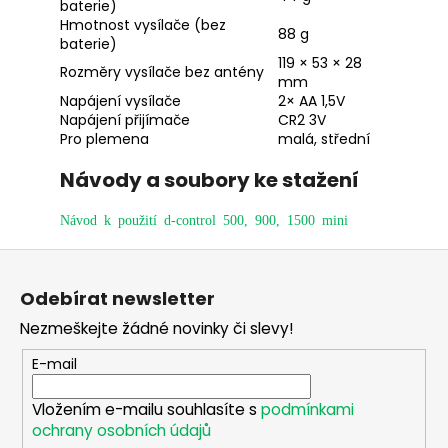
baterie)
Hmotnost vysílače (bez
88 g
baterie)
119 × 53 × 28
Rozměry vysílače bez antény
mm
Napájení vysílače
2× AA 1,5V
Napájení přijímače
CR2 3V
Pro plemena
malá, střední
Návody a soubory ke stažení
Návod k použití d-control 500, 900, 1500 mini
Z
á
Odebírat newsletter
p
Nezmeškejte žádné novinky či slevy!
a
t
E-mail
í
Vložením e-mailu souhlasíte s
podmínkami
ochrany osobních údajů