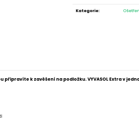
Měrná
LOVECKÁ BUNDA UNIVERS LINZ U-TEX
SVETR SLABÝ DO
DÁMSKÁ
cena:
890 Kč
Kategorie
:
Ošetření
3 899 Kč
u připravíte k zavěšení na podložku. VYVASOL Extra v jed
i