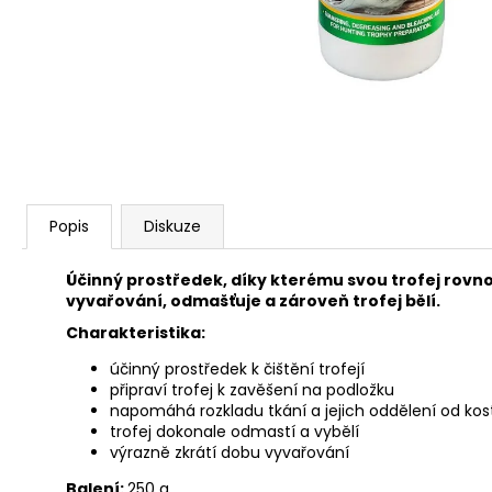
SAKO S20 HUNTER CAL. 308W, HLAVEŇ
20", TST, MT/ZÁVIT NA ÚSTÍ 5/8-24/
45 990 Kč
Popis
Diskuze
Účinný prostředek, díky kterému svou trofej rovno
vyvařování, odmašťuje a zároveň trofej bělí.
Charakteristika:
účinný prostředek k čištění trofejí
připraví trofej k zavěšení na podložku
napomáhá rozkladu tkání a jejich oddělení od kost
trofej dokonale odmastí a vybělí
výrazně zkrátí dobu vyvařování
Balení:
250 g