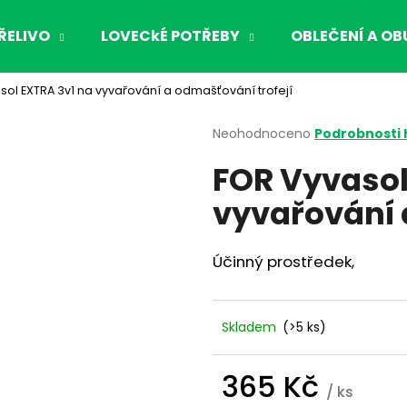
ŘELIVO
LOVECkÉ POTŘEBY
OBLEČENÍ A OB
sol EXTRA 3v1 na vyvařování a odmašťování trofejí
Co potřebujete najít?
Průměrné
Neohodnoceno
Podrobnosti
hodnocení
FOR Vyvasol
produktu
HLEDAT
je
vyvařování 
0,0
z
5
Doporučujeme
hvězdiček.
Účinný prostředek,
Skladem
(>5 ks)
365 Kč
/ ks