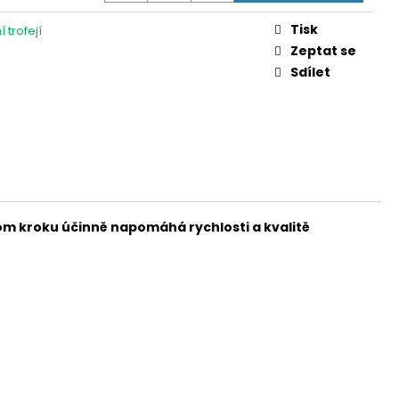
 V
Tisk
 trofejí
Zeptat se
Sdílet
nom kroku účinně napomáhá rychlosti a kvalitě