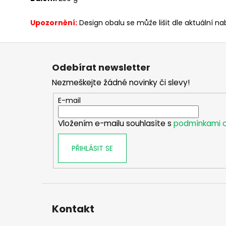
Upozornění:
Design obalu se může lišit dle aktuální na
Z
á
Odebírat newsletter
p
Nezmeškejte žádné novinky či slevy!
a
t
E-mail
í
Vložením e-mailu souhlasíte s
podmínkami o
PŘIHLÁSIT SE
Kontakt