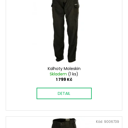
Kalhoty Moleskin
Skladem
(1 ks)
1 799 Kč
DETAIL
Kód:
9006739