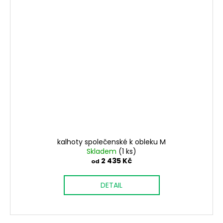
kalhoty společenské k obleku M
Skladem
(1 ks)
2 435 Kč
od
DETAIL