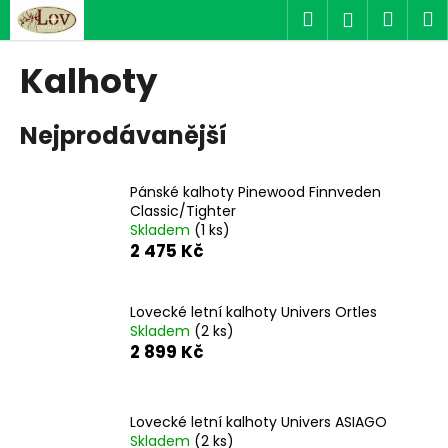
K
Přejít
Hledat
Náku
M
Přihlášen
na
o
obsah
Zpět
Zpět
košík
š
Kalhoty
í
C
k
Nejprodávanější
o
p
o
Pánské kalhoty Pinewood Finnveden
t
Classic/Tighter
Skladem
(1 ks)
ř
2 475 Kč
e
b
u
Lovecké letní kalhoty Univers Ortles
Skladem
(2 ks)
j
2 899 Kč
e
t
e
Lovecké letní kalhoty Univers ASIAGO
n
Skladem
(2 ks)