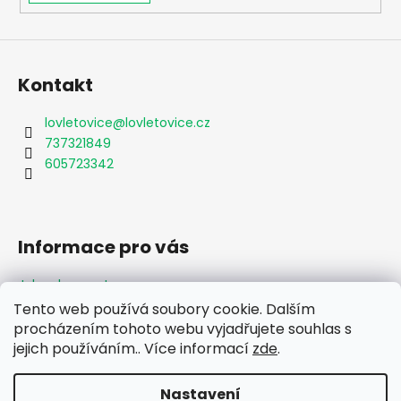
i
s
u
Kontakt
lovletovice
@
lovletovice.cz
737321849
605723342
Informace pro vás
Jak nakupovat
Obchodní podmínky
Tento web používá soubory cookie. Dalším
Podmínky ochrany osobních údajů
procházením tohoto webu vyjadřujete souhlas s
Formulář odstoupení od smlouvy
jejich používáním.. Více informací
zde
.
Moje objednávka
Nastavení