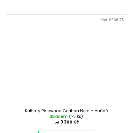
Kód:
9006176
Kalhoty Pinewood Caribou Hunt - Hnědé
Skladem
(>5 ks)
3 300 Kč
od