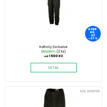
2 399
KČ
AŽ
–37 %
Kalhoty Exclusive
Skladem
(2 ks)
1 500 Kč
od
DETAIL
Kód:
9006728