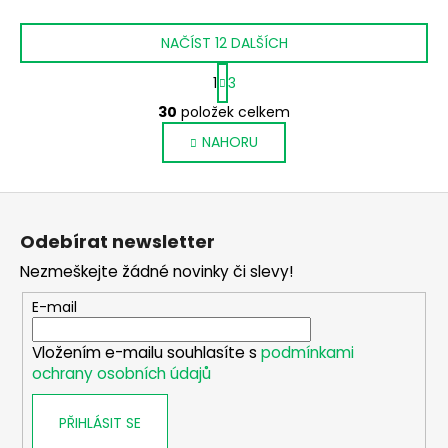
NAČÍST 12 DALŠÍCH
S
1
3
t
O
r
30
položek celkem
v
á
NAHORU
l
n
k
á
o
d
Z
v
a
á
á
c
Odebírat newsletter
n
p
í
í
Nezmeškejte žádné novinky či slevy!
p
a
r
t
E-mail
v
í
k
Vložením e-mailu souhlasíte s
podmínkami
y
ochrany osobních údajů
v
ý
PŘIHLÁSIT SE
p