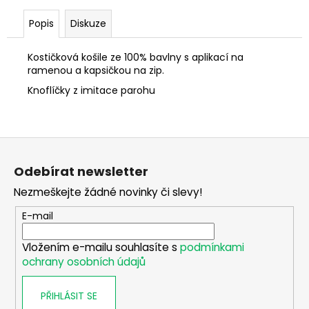
č
u
Popis
Diskuze
j
e
Kostičková košile ze 100% bavlny s aplikací na
m
ramenou a kapsičkou na zip.
e
Knoflíčky z imitace parohu
DIGITÁLNÍ
ZAMĚŘOVAČ
PULSAR
Z
DIGEX
á
C50
Odebírat newsletter
/IR
p
X940S/
Nezmeškejte žádné novinky či slevy!
a
26
t
E-mail
990
Kč
í
Vložením e-mailu souhlasíte s
podmínkami
ochrany osobních údajů
PŘIHLÁSIT SE