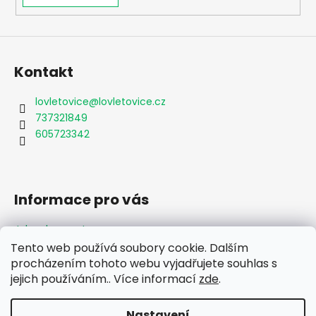
Kontakt
lovletovice
@
lovletovice.cz
737321849
605723342
Informace pro vás
Jak nakupovat
Obchodní podmínky
Tento web používá soubory cookie. Dalším
Podmínky ochrany osobních údajů
procházením tohoto webu vyjadřujete souhlas s
Formulář odstoupení od smlouvy
jejich používáním.. Více informací
zde
.
Moje objednávka
Nastavení