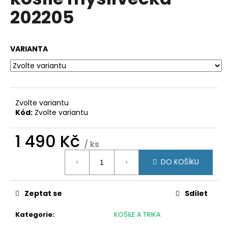
je
a
202205
0,0
z
j
5
í
hvězdiček.
VARIANTA
t
?
Zvolte variantu
Kód:
Zvolte variantu
HLEDAT
1 490 Kč
/ ks
Měrná
D
DO KOŠÍKU
cena:
o
p
Zeptat se
Sdílet
o
r
Kategorie
:
KOŠILE A TRIKA
u