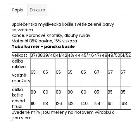
č
u
Popis
Diskuze
j
e
Společenská myslivecká košile světle zelené barvy
m
se vzorem
e
kance. Parohové knoflíky, dlouhý rukáv.
Materiál 85% bavlna, 15% viskoza
Tabulka měr - pánská košile
FLEECOVÁ
LOVECKÁ
velikost
37/38
39/40
41/42
43/44
45/46
47/48
49/50
51/52
BUNDA
délka
SPIKE
rukávu
65
65
65
65
65
67
67
67
1
včetně
250
manžety
Kč
délka
80
80
80
80
80
85
85
85
košile
obvod
110
118
126
132
140
154
161
168
hrudi
Uvedené míry jsou měřeny na hotovém výrobku a
jsou v cm.