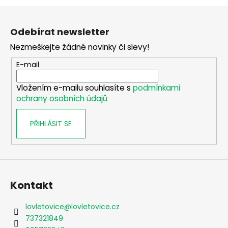
Z
á
Odebírat newsletter
p
Nezmeškejte žádné novinky či slevy!
a
t
E-mail
í
Vložením e-mailu souhlasíte s
podmínkami
ochrany osobních údajů
PŘIHLÁSIT SE
Kontakt
lovletovice
@
lovletovice.cz
737321849