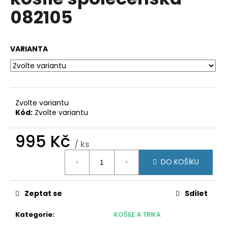
je
a
082105
0,0
z
j
5
í
hvězdiček.
VARIANTA
t
?
Zvolte variantu
Kód:
Zvolte variantu
HLEDAT
995 Kč
/ ks
Měrná
D
DO KOŠÍKU
cena:
o
p
Zeptat se
Sdílet
o
r
Kategorie
:
KOŠILE A TRIKA
u