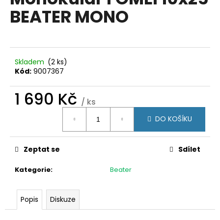
je
a
BEATER MONO
0,0
z
j
5
í
hvězdiček.
t
?
Skladem
(2 ks)
Kód:
9007367
1 690 Kč
/ ks
Měrná
HLEDAT
DO KOŠÍKU
cena:
Zeptat se
Sdílet
D
o
Kategorie
:
Beater
p
o
r
Popis
Diskuze
u