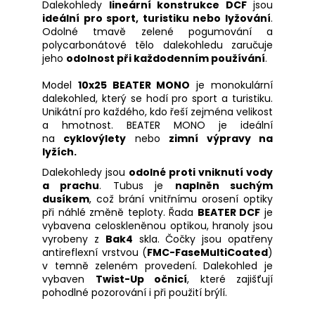
č
Dalekohledy
lineární konstrukce DCF
jsou
u
ideální pro sport, turistiku nebo lyžování
.
j
Odolné tmavě zelené pogumování a
polycarbonátové tělo dalekohledu zaručuje
e
jeho
odolnost při každodenním používání
.
m
e
Model
10x25 BEATER MONO
je monokulární
dalekohled, který se hodí pro sport a turistiku.
Unikátní pro každého, kdo řeší zejména velikost
PISTOLE
a hmotnost. BEATER MONO je ideální
HS
na
cyklovýlety
nebo
zimní výpravy na
S5
lyžích.
CAL.
45
Dalekohledy jsou
odolné proti vniknutí vody
AUTO,
a prachu
. Tubus je
naplněn suchým
3,3"
dusíkem
, což brání vnitřnímu orosení optiky
ČERNÁ
při náhlé změně teploty. Řada
BEATER DCF
je
13
vybavena celoskleněnou optikou, hranoly jsou
500
vyrobeny z
Bak4
skla. Čočky jsou opatřeny
Kč
antireflexní vrstvou (
FMC-FaseMultiCoated
)
v temně zeleném provedení. Dalekohled je
vybaven
Twist-Up očnicí
, které zajišťují
pohodlné pozorování i při použití brýlí.