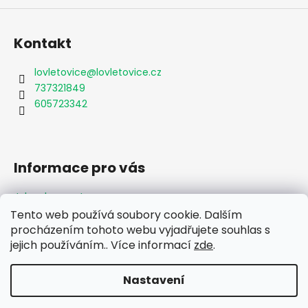
Kontakt
lovletovice
@
lovletovice.cz
737321849
605723342
Informace pro vás
Jak nakupovat
Obchodní podmínky
Tento web používá soubory cookie. Dalším
Podmínky ochrany osobních údajů
procházením tohoto webu vyjadřujete souhlas s
Formulář odstoupení od smlouvy
jejich používáním.. Více informací
zde
.
Moje objednávka
Nastavení
Vytvořil Shoptet