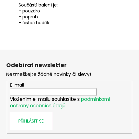
Součástí balení je
:
- pouzdro
- popruh
- čisticí hadřík
.
Z
á
Odebírat newsletter
p
Nezmeškejte žádné novinky či slevy!
a
t
E-mail
í
Vložením e-mailu souhlasíte s
podmínkami
ochrany osobních údajů
PŘIHLÁSIT SE