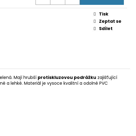
L. 45 AUTO, 3,3"
Tisk
Zeptat se
Sdílet
elená. Mají hrubší
protiskluzovou podrážku
zajišťující
né a lehké. Materiál je vysoce kvalitní a odolné PVC