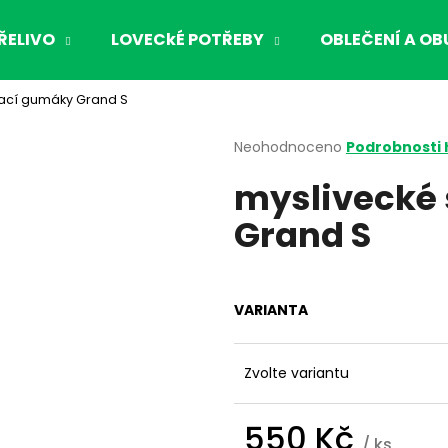
ŘELIVO
LOVECkÉ POTŘEBY
OBLEČENÍ A OB
ací gumáky Grand S
Co potřebujete najít?
Průměrné
Neohodnoceno
Podrobnosti
hodnocení
myslivecké
produktu
HLEDAT
je
Grand S
0,0
z
5
Doporučujeme
hvězdiček.
VARIANTA
Zvolte variantu
550 Kč
/ ks