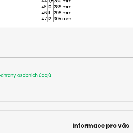
44
9,5
280 mm
45
10
288 mm
46
11
298 mm
47
12
305 mm
chrany osobních údajů
Informace pro vás