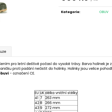
FLEECOVÁ LOVECKÁ BUNDA SPIKE
PISTOLE HS S5 CA
Měrná
ČERNÁ
1 250 Kč
cena:
13 500 Kč
Kategorie
:
OBUV
kuze
ím pro letní deštivé počasí do vysoké trávy. Barva holinek je z
ičku proti padání nečistit do holinky. Holinky jsou velice pohodl
obuvi
- označení CE.
EU
UK
délka vnitřní stélky
41
7
263 mm
42
8
266 mm
43
9
272 mm