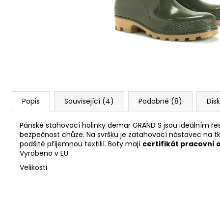
KOŠILE PINEWOOD PRESTWICK LADIES
1 925 Kč
Popis
Související (4)
Podobné (8)
Dis
Pánské stahovací holinky demar GRAND S jsou ideálním řešen
bezpečnost chůze. Na svršku je zatahovací nástavec na tkan
podšité příjemnou textilií. Boty mají
certifikát pracovní 
Vyrobeno v EU.
Velikosti