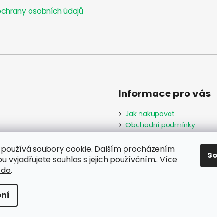
y
chrany osobních údajů
v
ý
p
i
s
u
Informace pro vás
Jak nakupovat
Obchodní podmínky
Podmínky ochrany osobníc
Formulář odstoupení od s
používá soubory cookie. Dalším procházením
S
Moje objednávka
 vyjadřujete souhlas s jejich používáním.. Více
zde
.
hrazena.
ní