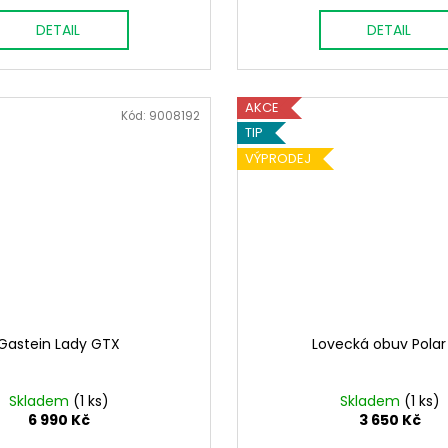
DETAIL
DETAIL
AKCE
Kód:
9008192
TIP
VÝPRODEJ
Gastein Lady GTX
Lovecká obuv Polar
Skladem
(1 ks)
Skladem
(1 ks)
6 990 Kč
3 650 Kč