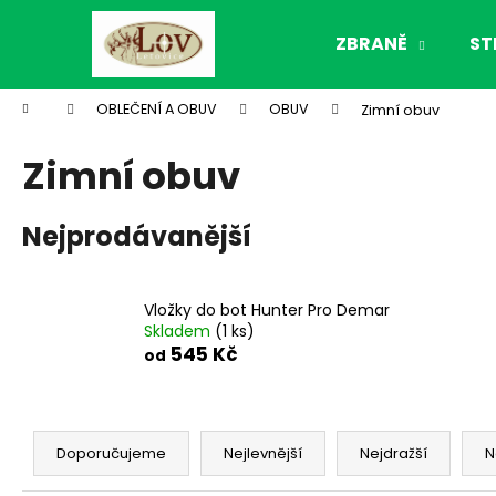
K
Přejít
na
o
ZBRANĚ
ST
obsah
Zpět
Zpět
š
do
do
í
Domů
OBLEČENÍ A OBUV
OBUV
Zimní obuv
k
obchodu
obchodu
Zimní obuv
Nejprodávanější
Vložky do bot Hunter Pro Demar
Skladem
(1 ks)
545 Kč
od
Ř
a
Doporučujeme
Nejlevnější
Nejdražší
N
z