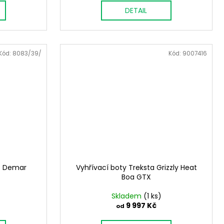
DETAIL
Kód:
8083/39/
Kód:
9007416
ro Demar
Vyhřívací boty Treksta Grizzly Heat
Boa GTX
Skladem
(1 ks)
9 997 Kč
od