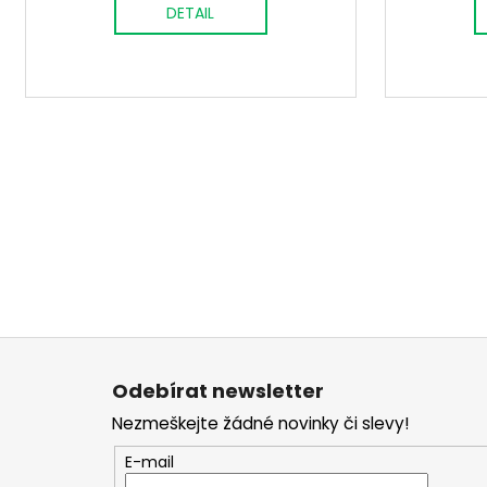
DETAIL
Z
á
Odebírat newsletter
p
Nezmeškejte žádné novinky či slevy!
a
t
E-mail