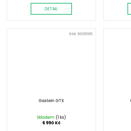
M
DETAIL
A
Kód:
9008195
Gastein GTX
Skladem
(1 ks)
6 990 Kč