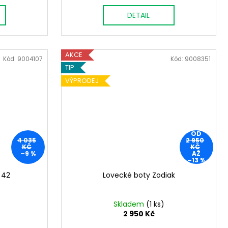
DETAIL
AKCE
Kód:
9004107
Kód:
9008351
TIP
VÝPRODEJ
OD
4 035
2 950
KČ
KČ
–9 %
AŽ
–13 %
 42
Lovecké boty Zodiak
Skladem
(1 ks)
2 950 Kč