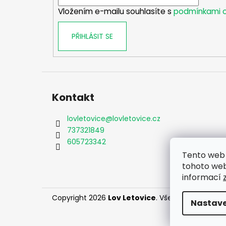
í
Vložením e-mailu souhlasíte s
podmínkami o
PŘIHLÁSIT SE
Kontakt
lovletovice
@
lovletovice.cz
737321849
605723342
Tento web 
tohoto webu
informací
Copyright 2026
Lov Letovice
. Všechna práva vy
Nastave