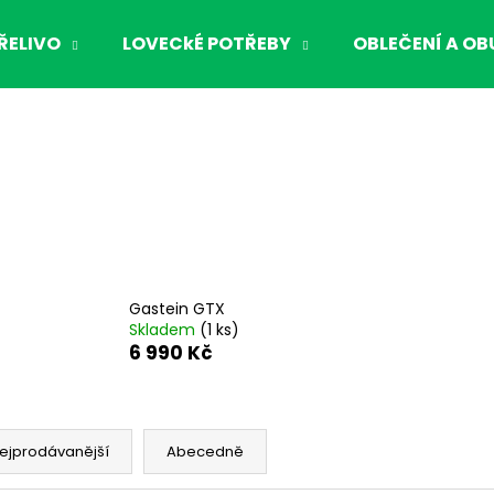
ŘELIVO
LOVECkÉ POTŘEBY
OBLEČENÍ A OB
Co potřebujete najít?
HLEDAT
Doporučujeme
Gastein GTX
Skladem
(1 ks)
6 990 Kč
ejprodávanější
Abecedně