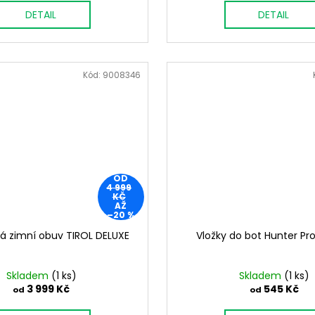
DETAIL
DETAIL
Kód:
9008346
OD
4 999
KČ
AŽ
–20 %
á zimní obuv TIROL DELUXE
Vložky do bot Hunter P
Skladem
(1 ks)
Skladem
(1 ks)
3 999 Kč
545 Kč
od
od