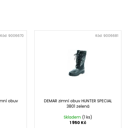
L. 45 AUTO, 3,3"
Kód:
9006670
Kód:
9006681
imní obuv
DEMAR zimní obuv HUNTER SPECIAL
3801 zelená
Skladem
(1 ks)
1 950 Kč