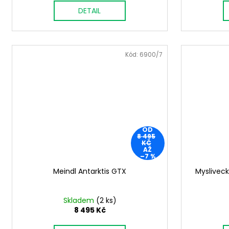
DETAIL
Kód:
6900/7
OD
8 495
KČ
AŽ
–7 %
Meindl Antarktis GTX
Mysliveck
Skladem
(2 ks)
8 495 Kč