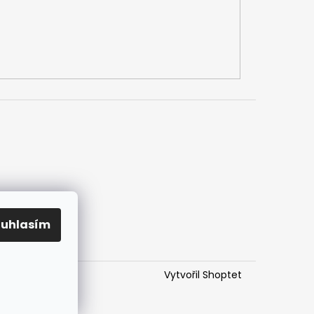
h údajů
mlouvy
ouhlasím
Vytvořil Shoptet