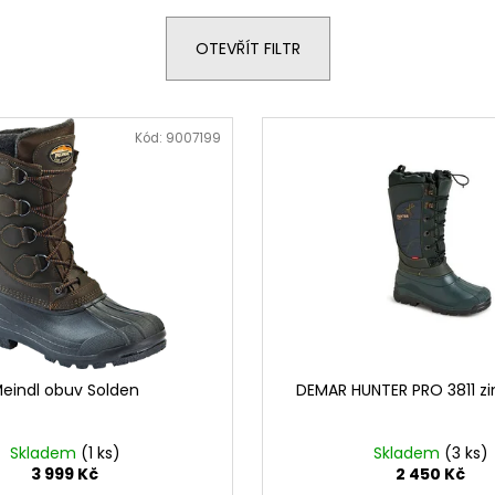
FLEECOVÁ LOVECKÁ BUNDA SPIKE
PISTOLE HS S5 CA
ČERNÁ
1 250 Kč
OTEVŘÍT FILTR
13 500 Kč
Kód:
9007199
eindl obuv Solden
DEMAR HUNTER PRO 3811 z
Skladem
(1 ks)
Skladem
(3 ks)
3 999 Kč
2 450 Kč