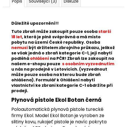
č
Popis
Související (3)
Diskuze
u
j
e
Důležité upozornění!!
m
e
Tuto zbraň může zakoupit pouze osoba
starší
18 let
, která je plně svéprávná a má místo
pobytu na území České republiky. Osoba
nemusí
být držitelem zbrojního průkazu, jelikož
SAKO
se však jedná o zbraň kategorie C-1, její nabytí
S20
HUNTER
podléhá
ohlášení
na PČR! Zbraň lze zakoupit na
CAL.
našem e-shopu pouze
s osobním vyzvednutím
30-
u nás na prodejně v Letovicích. (vyzvednout
06
může pouze osoba na kterou bude zbraň
SPRG,
ohlášena). Formulář k Ohlášení nabytí
HLAVEŇ
vlastnictví ke zbrani kategorie C-1 obdržíte při
20",
prodeji.
TST,
MT/ZÁVIT
Plynová pistole Ekol Botan černá
NA
ÚSTÍ
Poloautomatická plynová pistole turecké
5/8-
firmy Ekol. Model Ekol Botan je vyroben ze
24/
slitiny kovu, rukojeť pistole je navíc pokryta
45