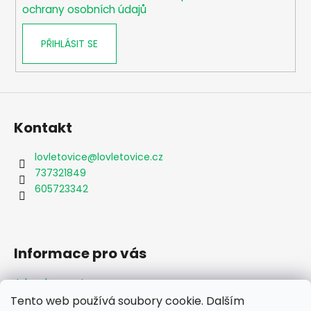
ochrany osobních údajů
PŘIHLÁSIT SE
Kontakt
lovletovice
@
lovletovice.cz
737321849
605723342
Informace pro vás
Jak nakupovat
Obchodní podmínky
Tento web používá soubory cookie. Dalším