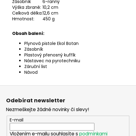
Zásobník
6-ranný
Výška zbraně:
10,2 cm
Celková délka:
12,6 cm
Hmotnost:
450 g
Obsah balení:
Plynová pistole Ekol Botan
Zásobník
Plastový přenosný kufřík
Nástavec na pyrotechniku
Záruční list
Návod
Z
á
Odebírat newsletter
p
Nezmeškejte žádné novinky či slevy!
a
t
E-mail
í
Vložením e-mailu souhlasíte s
podmínkami