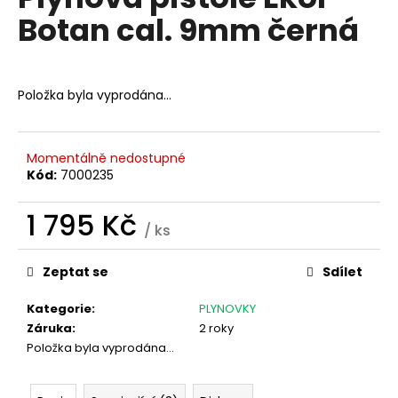
je
a
Botan cal. 9mm černá
0,0
z
j
5
í
hvězdiček.
t
Položka byla vyprodána…
?
Momentálně nedostupné
Kód:
7000235
HLEDAT
1 795 Kč
/ ks
Měrná
cena:
Zeptat se
Sdílet
D
o
Kategorie
:
PLYNOVKY
p
Záruka
:
2 roky
o
Položka byla vyprodána…
r
u