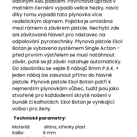
odolným ABS plastem. Povrchová úprava v
990
Kč
matném černění vypadá velice hezky, navíc
díky tomu vypadá tato plynovka více
realistickým dojmem. Pojistka je umístěna
mezi rámem a závěrem pistole. Nechybí zde
ani závitovaná hlaveň pro nástavec na
odpalování pyrotechniky. Plynová pistole Ekol
Botan je vybavena systémem Single Action -
před prvním výstřelem se musí natáhnout
závěr, poté se již závěr natahuje automaticky.
Do zásobníku se vejde 6 nábojů 9mm P.A.K. +
jeden náboj lze zasunout přímo do hlavně
pistole. Plynové pistole Ekol Botan patří k
nejmenším plynovkám vůbec, tudíž jsou jako
stvořené pro každodenní skryté nošení v
bundě či kalhotách. Ekol Botan je vynikající
volba i pro ženy.
Technické parametry:
Materiál:
slitina, střenky plast
Kalibr:
9 mm