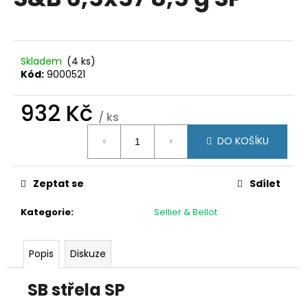
je
a
0,0
z
j
5
í
hvězdiček.
Skladem
(4 ks)
t
Kód:
9000521
?
932 Kč
/ ks
Měrná
DO KOŠÍKU
cena:
HLEDAT
Zeptat se
Sdílet
Kategorie
:
Sellier & Bellot
D
o
p
Popis
Diskuze
o
r
SB střela SP
u