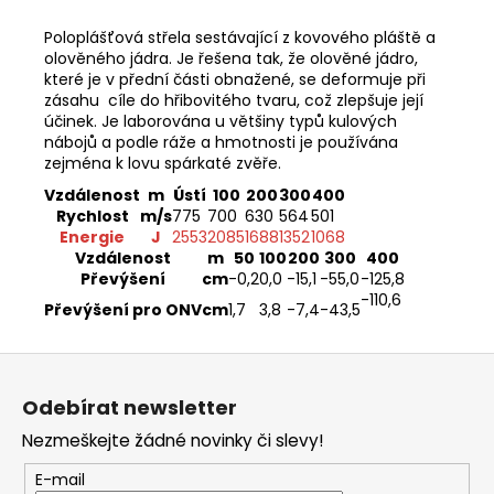
č
u
Poloplášťová střela sestávající z kovového pláště a
j
olověného jádra. Je řešena tak, že olověné jádro,
e
které je v přední části obnažené, se deformuje při
m
zásahu cíle do hřibovitého tvaru, což zlepšuje její
e
účinek. Je laborována u většiny typů kulových
nábojů a podle ráže a hmotnosti je používána
zejména k lovu spárkaté zvěře.
MEINDL
Vzdálenost
m
Ústí
100
200
300
400
ISLAND
Rychlost
m/s
775
700
630
564
501
MFS
Energie
J
2553
2085
1688
1352
1068
ACTIVE
Vzdálenost
m
50
100
200
300
400
7
Převýšení
cm
-0
,2
0,0
-15
,1
-55
,0
-125
,8
990
-110
,6
Převýšení pro ONV
cm
1
,7
3
,8
-7
,4
-43
,5
Kč
Z
á
Odebírat newsletter
p
Nezmeškejte žádné novinky či slevy!
a
t
E-mail