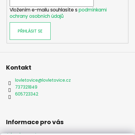
í
Vložením e-mailu souhlasíte s
podmínkami
ochrany osobních údajů
PŘIHLÁSIT SE
Kontakt
lovletovice
@
lovletovice.cz
737321849
605723342
Informace pro vás
Jak nakupovat