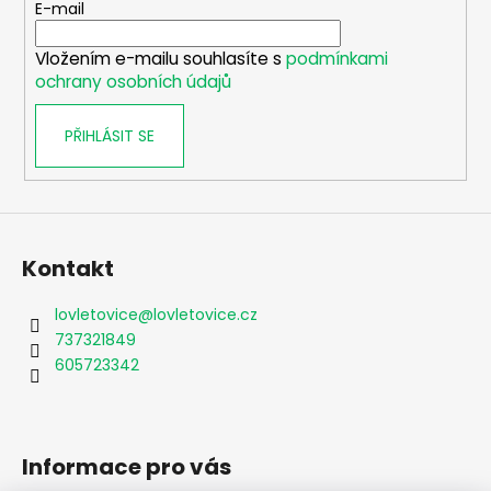
t
E-mail
í
Vložením e-mailu souhlasíte s
podmínkami
ochrany osobních údajů
PŘIHLÁSIT SE
Kontakt
lovletovice
@
lovletovice.cz
737321849
605723342
Informace pro vás