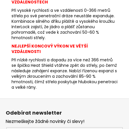
VZDÁLENOSTECH
Při vysoké rychlosti a ve vzdálenosti 0-366 metrů
střela po své penetrační dráze neustále expanduje.
Kombinace silného dříku pláště a vysokého kroužku
InterLock zajistí, že jádro a plášť zůstanou
pohromadě, což vede k zachování 50-60 %
hmotnosti střely.
NEJLEPŠÍ KONCOVÝ VÝKON VE VĚTŠÍ
VZDÁLENOSTI
Při nízké rychlosti a dopadu za více než 366 metrů
se špička Heat Shield vtáhne zpět do střely, po čemž
následuje zahájení expanze. Nabízí řízenou expanzi s
velkým zkroucením a zachovální 85-90 %
hmotnosti, čímž střela poskytuje hlubokou penetraci
a velké rány.
Z
á
Odebírat newsletter
p
Nezmeškejte žádné novinky či slevy!
a