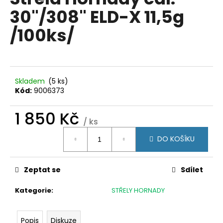
je
a
30"/308" ELD-X 11,5g
0,0
z
j
/100ks/
5
í
hvězdiček.
t
?
Skladem
(5 ks)
Kód:
9006373
1 850 Kč
HLEDAT
/ ks
Měrná
DO KOŠÍKU
cena:
D
o
Zeptat se
Sdílet
p
o
Kategorie
:
STŘELY HORNADY
r
u
Popis
Diskuze