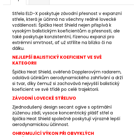
č
u
j
Střela ELD-X poskytuje závodní přesnost v expanzní
střele, která je účinná na všechny reálné lovecké
e
vzdálenosti. Špička Heat Shield nejen přispívá k
m
vysokým balistickým koeficientům a přesnosti, ale
e
také poskytuje konzistentní, řízenou expanzi pro
extrémní smrtnost, ať už střílíte na blízko či na
dálku.
MIKINA
NEJLEPŠÍ BALISTICKÝ KOEFICIENT VE SVÉ
PINEWOOD
FURUDAL
KATEGORII
HUNTERS
Špička Heat Shield, ověřená Dopplerovým radarem,
CAMOU
odolává účinkům aerodynamického zahřívání a drží
2
si tvar, díky čemuž si zachovává nejvyšší balistický
475
koeficient ve své třídě po celé trajektorii.
Kč
ZÁVODNÍ LOVECKÉ STŘELIVO
Zjednodušený design secant ogive s optimální
zúženou zádí, vysoce koncentrický plášť střel a
špička Heat Shield společně poskytují výrazně lepší
aerodynamickou účinnost.
OHROMUJÍCÍ VÝKON PŘI OBVYKLÝCH