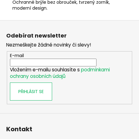
č
Ochranné brýle bez obrouček, tvrzený zorník,
u
moderní design.
j
e
Z
m
á
e
Odebírat newsletter
p
Nezmeškejte žádné novinky či slevy!
a
DALEKOHLED
t
E-mail
FOMEI
í
10X52
FOREMAN
Vložením e-mailu souhlasíte s
podmínkami
PRO
ochrany osobních údajů
XLD
9
PŘIHLÁSIT SE
590
Kč
Kontakt