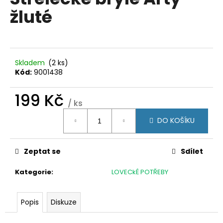
je
a
žluté
0,0
z
j
5
í
hvězdiček.
t
?
Skladem
(2 ks)
Kód:
9001438
199 Kč
/ ks
Měrná
HLEDAT
DO KOŠÍKU
cena:
Zeptat se
Sdílet
D
o
Kategorie
:
LOVECkÉ POTŘEBY
p
o
r
Popis
Diskuze
u