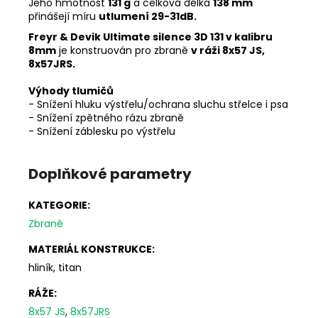
Jeho hmotnost
131 g
a celková délka
138 mm
přinášejí míru
utlumení 29-31dB.
Freyr & Devik Ultimate silence 3D 131 v kalibru
8mm
je konstruován pro zbraně
v ráži 8x57 JS,
8x57JRS.
Výhody tlumičů
- Snížení hluku výstřelu/ochrana sluchu střelce i psa
- Snížení zpětného rázu zbraně
- Snížení záblesku po výstřelu
Doplňkové parametry
KATEGORIE
:
Zbraně
MATERIÁL KONSTRUKCE
:
hliník, titan
RÁŽE
:
8x57 JS
,
8x57JRS