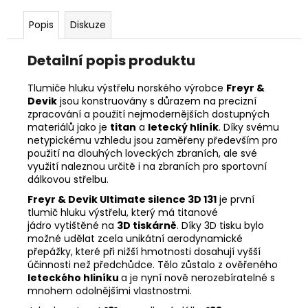
č
u
Popis
Diskuze
j
e
Detailní popis produktu
m
e
Tlumiče hluku výstřelu norského výrobce
Freyr &
Devik
jsou konstruovány s důrazem na precizní
zpracování a použití nejmodernějších dostupných
DALEKOHLED
materiálů jako je
titan
a
letecký hliník
. Díky svému
FOMEI
netypickému vzhledu jsou zaměřeny především pro
9X63
LEADER
použití na dlouhých loveckých zbraních, ale své
RSV,
využití naleznou určitě i na zbraních pro sportovní
SMC
dálkovou střelbu.
4
Freyr & Devik Ultimate silence 3D 131
je první
990
tlumič hluku výstřelu, který má titanové
Kč
jádro vytištěné na
3D tiskárně
. Díky 3D tisku bylo
možné udělat zcela unikátní aerodynamické
přepážky, které při nižší hmotnosti dosahují vyšší
účinnosti než předchůdce. Tělo zůstalo z ověřeného
leteckého hliníku
a je nyní nově nerozebíratelné s
mnohem odolnějšími vlastnostmi.