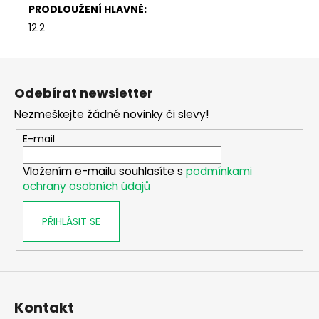
PRODLOUŽENÍ HLAVNĚ
:
12.2
Z
á
Odebírat newsletter
p
Nezmeškejte žádné novinky či slevy!
a
t
E-mail
í
Vložením e-mailu souhlasíte s
podmínkami
ochrany osobních údajů
PŘIHLÁSIT SE
Kontakt