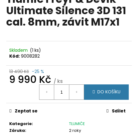
je
a
Ultimate Silence 3D 131
0,0
z
j
cal. 8mm, závit M17x1
5
í
hvězdiček.
t
?
Skladem
(1 ks)
Kód:
9008282
13 490 Kč
–25 %
HLEDAT
9 990 Kč
/ ks
Měrná
DO KOŠÍKU
cena:
D
o
p
Zeptat se
Sdílet
o
Kategorie
:
TLUMIČE
r
Záruka
:
2 roky
u