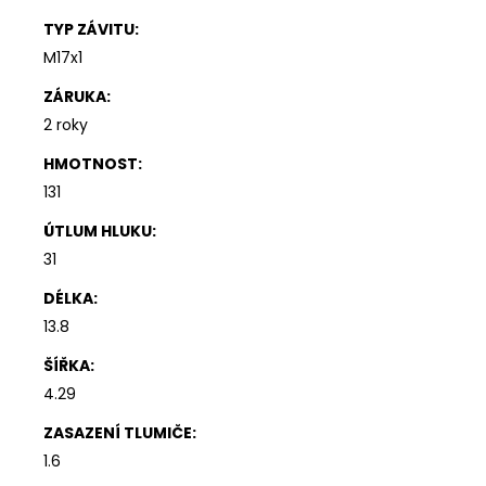
TYP ZÁVITU
:
M17x1
ZÁRUKA
:
2 roky
HMOTNOST
:
131
ÚTLUM HLUKU
:
31
DÉLKA
:
13.8
ŠÍŘKA
:
4.29
ZASAZENÍ TLUMIČE
:
1.6