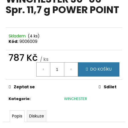
je
a
Spr. 11,7 g POWER POINT
0,0
z
j
5
í
hvězdiček.
t
?
Skladem
(4 ks)
Kód:
9006009
787 Kč
/ ks
Měrná
HLEDAT
DO KOŠÍKU
cena:
Zeptat se
Sdílet
D
o
Kategorie
:
WINCHESTER
p
o
r
Popis
Diskuze
u