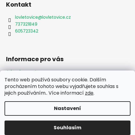
Kontakt
lovletovice
@
lovletovice.cz
737321849
605723342
Informace pro vás
Jak nakupovat
Obchodní podmínky
Tento web používá soubory cookie. Dalším
Podmínky ochrany osobních údajů
procházením tohoto webu vyjadřujete souhlas s
Formulář odstoupení od smlouvy
jejich používáním.. Více informací
zde
.
Moje objednávka
Nastavení
Vytvořil Shoptet
Souhlasím
Copyright 2026
Lov Letovice
. Všechna práva vyhrazena.