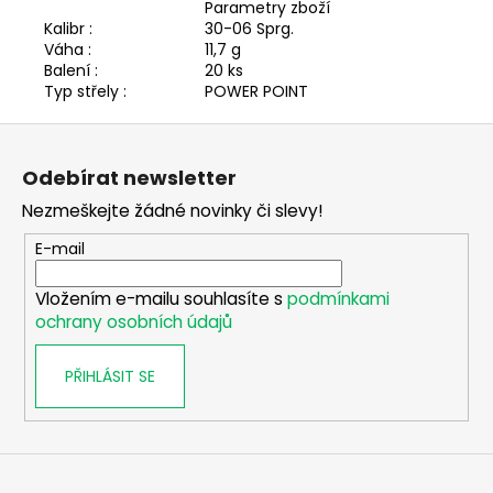
č
Parametry zboží
u
Kalibr :
30-06 Sprg.
j
Váha :
11,7 g
Balení :
20 ks
e
Typ střely :
POWER POINT
m
e
Z
á
Odebírat newsletter
p
PUŠKOHLED
FOMEI
Nezmeškejte žádné novinky či slevy!
a
FOREMAN
3-
t
E-mail
12X50
í
HTC
Vložením e-mailu souhlasíte s
podmínkami
PRO
G4
ochrany osobních údajů
8
090
PŘIHLÁSIT SE
Kč