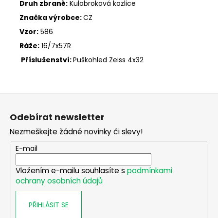
č
Druh zbraně:
Kulobroková kozlice
u
Značka výrobce:
CZ
j
Vzor:
586
e
m
Ráže:
16/7x57R
e
Příslušenství:
Puškohled Zeiss 4x32
DALEKOHLED
MEOPTA
Z
MEOSTAR
B1
á
Odebírat newsletter
PLUS
p
8X56
Nezmeškejte žádné novinky či slevy!
a
37
400
t
E-mail
Kč
í
Vložením e-mailu souhlasíte s
podmínkami
ochrany osobních údajů
PŘIHLÁSIT SE