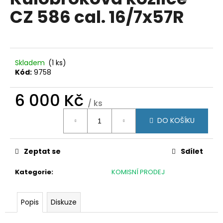
je
a
CZ 586 cal. 16/7x57R
0,0
z
j
5
í
hvězdiček.
t
?
Skladem
(1 ks)
Kód:
9758
6 000 Kč
/ ks
Měrná
HLEDAT
DO KOŠÍKU
cena:
Zeptat se
Sdílet
D
o
Kategorie
:
KOMISNÍ PRODEJ
p
o
r
Popis
Diskuze
u