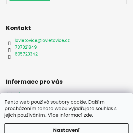
Kontakt
lovletovice
@
lovletovice.cz
737321849
605723342
Informace pro vás
Jak nakupovat
Obchodní podmínky
Tento web používá soubory cookie. Dalším
Podmínky ochrany osobních údajů
procházením tohoto webu vyjadřujete souhlas s
Formulář odstoupení od smlouvy
jejich používáním.. Více informací
zde
.
Moje objednávka
Nastavení