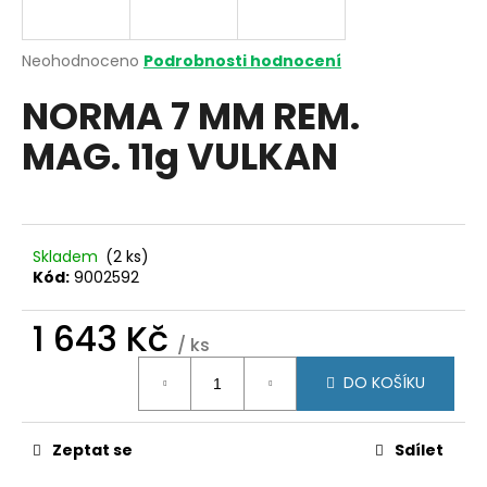
a
j
Průměrné
Neohodnoceno
Podrobnosti hodnocení
í
hodnocení
NORMA 7 MM REM.
produktu
t
je
?
MAG. 11g VULKAN
0,0
z
5
hvězdiček.
HLEDAT
Skladem
(2 ks)
Kód:
9002592
1 643 Kč
D
/ ks
Měrná
o
DO KOŠÍKU
cena:
p
o
r
Zeptat se
Sdílet
u