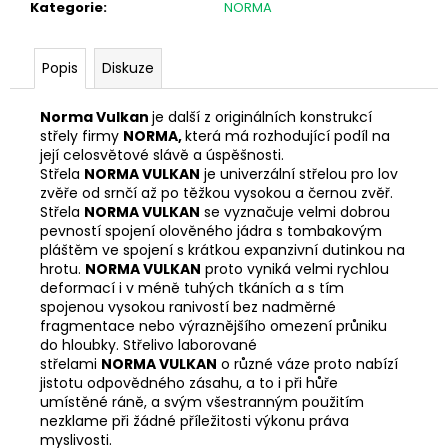
č
Kategorie
:
NORMA
u
j
e
Popis
Diskuze
m
e
Norma Vulkan
je další z originálních konstrukcí
střely firmy
NORMA
,
která má rozhodující podíl na
její celosvětové slávě a úspěšnosti.
FLEECOVÁ
Střela
NORMA VULKAN
je univerzální střelou pro lov
BUNDA
zvěře od srnčí až po těžkou vysokou a černou zvěř.
UNIVERS
Střela
NORMA VULKAN
se vyznačuje velmi dobrou
GREENLAND
pevností spojení olověného jádra s tombakovým
1
pláštěm ve spojení s krátkou expanzivní dutinkou na
450
hrotu.
NORMA VULKAN
proto vyniká velmi rychlou
Kč
deformací i v méně tuhých tkáních a s tím
spojenou vysokou ranivostí bez nadměrné
fragmentace nebo výraznějšího omezení průniku
do hloubky. Střelivo laborované
střelami
NORMA VULKAN
o různé váze proto nabízí
jistotu odpovědného zásahu, a to i při hůře
umístěné ráně, a svým všestranným použitím
nezklame při žádné příležitosti výkonu práva
myslivosti.