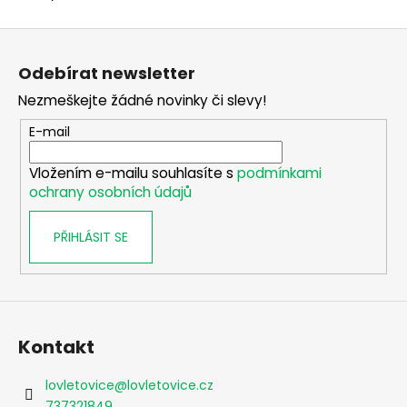
Z
á
Odebírat newsletter
p
Nezmeškejte žádné novinky či slevy!
a
t
E-mail
í
Vložením e-mailu souhlasíte s
podmínkami
ochrany osobních údajů
PŘIHLÁSIT SE
Kontakt
lovletovice
@
lovletovice.cz
737321849