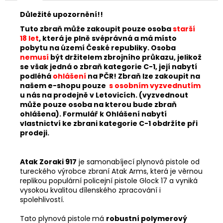
č
u
Důležité upozornění!!
j
Tuto zbraň může zakoupit pouze osoba
starší
e
18 let
, která je plně svéprávná a má místo
m
pobytu na území České republiky. Osoba
e
nemusí
být držitelem zbrojního průkazu, jelikož
se však jedná o zbraň kategorie C-1, její nabytí
podléhá
ohlášení
na PČR! Zbraň lze zakoupit na
DALEKOHLED
našem e-shopu pouze
s osobním vyzvednutím
FOMEI
u nás na prodejně v Letovicích. (vyzvednout
10X52
může pouze osoba na kterou bude zbraň
FOREMAN
ohlášena). Formulář k Ohlášení nabytí
PRO
vlastnictví ke zbrani kategorie C-1 obdržíte při
XLD
prodeji.
9
590
Kč
Atak Zoraki 917
je samonabíjecí plynová pistole od
tureckého výrobce zbraní Atak Arms, která je věrnou
replikou populární policejní pistole Glock 17 a vyniká
vysokou kvalitou dílenského zpracování i
spolehlivostí.
Tato plynová pistole
má
robustní polymerový