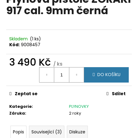
je
a
917 cal. 9mm černá
0,0
z
j
5
í
hvězdiček.
t
?
Skladem
(1 ks)
Kód:
9008457
3 490 Kč
/ ks
Měrná
HLEDAT
DO KOŠÍKU
cena:
Zeptat se
Sdílet
D
o
Kategorie
:
PLYNOVKY
p
Záruka
:
2 roky
o
r
u
Popis
Související (3)
Diskuze