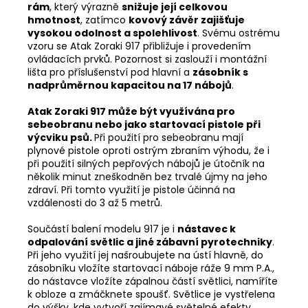
rám
, který výrazně
snižuje její celkovou
hmotnost
, zatímco
kovový závěr zajišťuje
vysokou odolnost a spolehlivost
. Svému ostrému
vzoru se Atak Zoraki 917 přibližuje i provedením
ovládacích prvků. Pozornost si zaslouží i montážní
lišta pro příslušenství pod hlavní a
zásobník s
nadprůměrnou kapacitou na 17 nábojů
.
Atak Zoraki 917 může být využívána pro
sebeobranu nebo jako startovací pistole při
výcviku psů.
Při použití pro sebeobranu mají
plynové pistole oproti ostrým zbraním výhodu, že i
při použití silných pepřových nábojů je útočník na
několik minut zneškodněn bez trvalé újmy na jeho
zdraví. Při tomto využití je pistole účinná na
vzdálenosti do 3 až 5 metrů.
Součástí balení modelu 917 je i
nástavec k
odpalování světlic a jiné zábavní pyrotechniky
.
Při jeho využití jej našroubujete na ústí hlavně, do
zásobníku vložíte startovací náboje ráže 9 mm P.A.,
do nástavce vložíte zápalnou částí světlici, namíříte
k obloze a zmáčknete spoušť. Světlice je vystřelena
do výšky, kde vytvoří zajímavé světelné efekty.