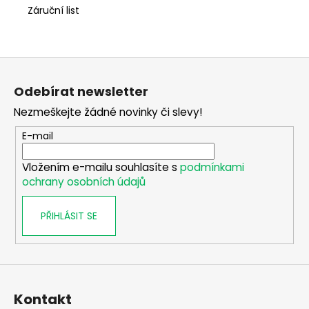
Záruční list
Z
á
Odebírat newsletter
p
Nezmeškejte žádné novinky či slevy!
a
t
E-mail
í
Vložením e-mailu souhlasíte s
podmínkami
ochrany osobních údajů
PŘIHLÁSIT SE
Kontakt