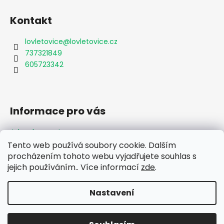
Kontakt
lovletovice
@
lovletovice.cz
737321849
605723342
Informace pro vás
Jak nakupovat
Obchodní podmínky
Tento web používá soubory cookie. Dalším
Podmínky ochrany osobních údajů
procházením tohoto webu vyjadřujete souhlas s
jejich používáním.. Více informací
zde
.
Formulář odstoupení od smlouvy
Moje objednávka
Nastavení
Vytvořil Shoptet