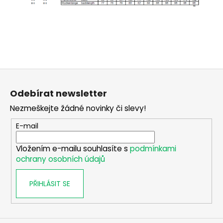
Z
á
Odebírat newsletter
p
Nezmeškejte žádné novinky či slevy!
a
t
E-mail
í
Vložením e-mailu souhlasíte s
podmínkami
ochrany osobních údajů
PŘIHLÁSIT SE