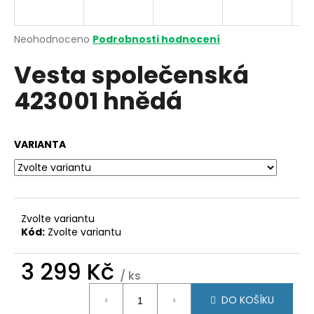
a
j
Průměrné
Neohodnoceno
Podrobnosti hodnocení
í
hodnocení
Vesta společenská
produktu
t
je
?
423001 hnědá
0,0
z
5
hvězdiček.
VARIANTA
HLEDAT
Zvolte variantu
D
Kód:
Zvolte variantu
o
p
3 299 Kč
o
/ ks
r
Měrná
u
DO KOŠÍKU
cena: