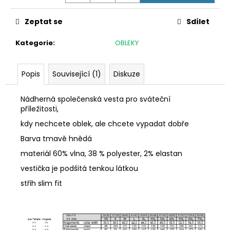
č
u
Zeptat se
Sdílet
j
e
Kategorie
:
OBLEKY
m
e
Popis
Související (1)
Diskuze
KRAVATA
8
Nádherná společenská vesta pro sváteční
CM
příležitosti,
MYSLIVECKÁ
JELEN
kdy nechcete oblek, ale chcete vypadat dobře
A
Barva tmavě hnědá
LANĚ
BÍLÁ/
materiál 60% vlna, 38 % polyester, 2% elastan
ŠEDÁ
vestička je podšitá tenkou látkou
399
Kč
střih slim fit